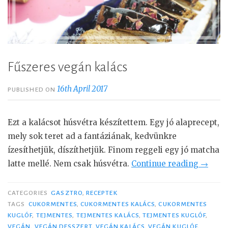
Fűszeres vegán kalács
16th April 2017
PUBLISHED ON
Ezt a kalácsot húsvétra készítettem. Egy jó alaprecept,
mely sok teret ad a fantáziának, kedvünkre
ízesíthetjük, díszíthetjük. Finom reggeli egy jó matcha
latte mellé. Nem csak húsvétra.
Continue reading
“
→
F
ű
CATEGORIES
GASZTRO
,
RECEPTEK
s
TAGS
CUKORMENTES
,
CUKORMENTES KALÁCS
,
CUKORMENTES
KUGLÓF
,
TEJMENTES
,
TEJMENTES KALÁCS
,
TEJMENTES KUGLÓF
,
z
VEGÁN
,
VEGÁN DESSZERT
,
VEGÁN KALÁCS
,
VEGÁN KUGLÓF
,