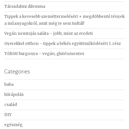
c
Társadalmi dilemma
h
f
Tippek a kevesebb szeméttermelésért + megdöbbentő tények
o
a műanyagokról, amit még te sem tudtál!
r
Vegán nemtojás saláta – jobb, mint az eredeti
:
Gyerekkel otthon – tippek a békés együttműködésért 1. rész
Töltött burgonya – vegán, gluténmentes
Categories
baba
bőrápolás
család
DIY
egészség