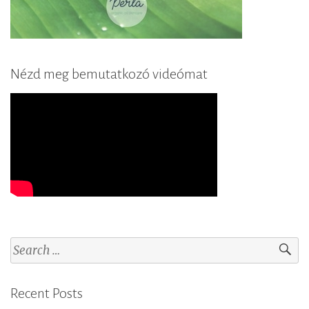
Nézd meg bemutatkozó videómat
S
e
a
Recent Posts
r