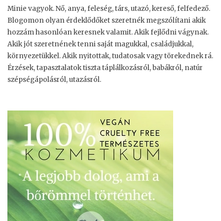
Minie vagyok. Nő, anya, feleség, társ, utazó, kereső, felfedező.
Blogomon olyan érdeklődőket szeretnék megszólítani akik
hozzám hasonlóan keresnek valamit. Akik fejlődni vágynak.
Akik jót szeretnének tenni saját magukkal, családjukkal,
környezetükkel. Akik nyitottak, tudatosak vagy törekednek rá.
Érzések, tapasztalatok tiszta táplálkozásról, babákról, natúr
szépségápolásról, utazásról.