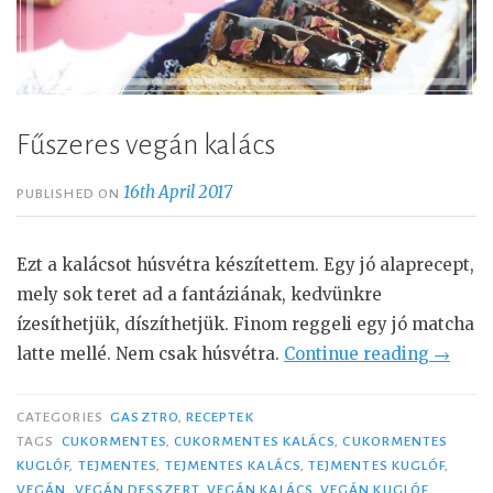
Fűszeres vegán kalács
16th April 2017
PUBLISHED ON
Ezt a kalácsot húsvétra készítettem. Egy jó alaprecept,
mely sok teret ad a fantáziának, kedvünkre
ízesíthetjük, díszíthetjük. Finom reggeli egy jó matcha
latte mellé. Nem csak húsvétra.
Continue reading
“
→
F
ű
CATEGORIES
GASZTRO
,
RECEPTEK
s
TAGS
CUKORMENTES
,
CUKORMENTES KALÁCS
,
CUKORMENTES
KUGLÓF
,
TEJMENTES
,
TEJMENTES KALÁCS
,
TEJMENTES KUGLÓF
,
z
VEGÁN
,
VEGÁN DESSZERT
,
VEGÁN KALÁCS
,
VEGÁN KUGLÓF
,