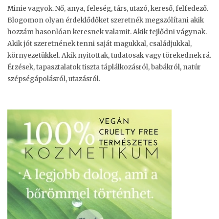
Minie vagyok. Nő, anya, feleség, társ, utazó, kereső, felfedező.
Blogomon olyan érdeklődőket szeretnék megszólítani akik
hozzám hasonlóan keresnek valamit. Akik fejlődni vágynak.
Akik jót szeretnének tenni saját magukkal, családjukkal,
környezetükkel. Akik nyitottak, tudatosak vagy törekednek rá.
Érzések, tapasztalatok tiszta táplálkozásról, babákról, natúr
szépségápolásról, utazásról.