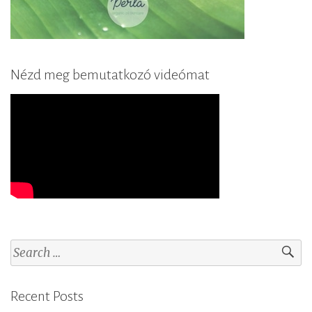
Nézd meg bemutatkozó videómat
S
e
a
Recent Posts
r