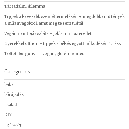
c
Társadalmi dilemma
h
f
Tippek a kevesebb szeméttermelésért + megdöbbentő tények
o
a műanyagokról, amit még te sem tudtál!
r
Vegán nemtojás saláta – jobb, mint az eredeti
:
Gyerekkel otthon – tippek a békés együttműködésért 1. rész
Töltött burgonya – vegán, gluténmentes
Categories
baba
bőrápolás
család
DIY
egészség