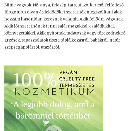
Minie vagyok. Nő, anya, feleség, társ, utazó, kereső, felfedező.
Blogomon olyan érdeklődőket szeretnék megszólítani akik
hozzám hasonlóan keresnek valamit. Akik fejlődni vágynak.
Akik jót szeretnének tenni saját magukkal, családjukkal,
környezetükkel. Akik nyitottak, tudatosak vagy törekednek rá.
Érzések, tapasztalatok tiszta táplálkozásról, babákról, natúr
szépségápolásról, utazásról.