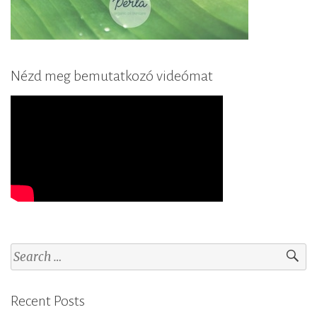
Nézd meg bemutatkozó videómat
S
e
a
Recent Posts
r