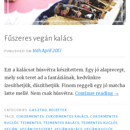
Fűszeres vegán kalács
16th April 2017
PUBLISHED ON
Ezt a kalácsot húsvétra készítettem. Egy jó alaprecept,
mely sok teret ad a fantáziának, kedvünkre
ízesíthetjük, díszíthetjük. Finom reggeli egy jó matcha
latte mellé. Nem csak húsvétra.
Continue reading
“
→
F
ű
CATEGORIES
GASZTRO
,
RECEPTEK
s
TAGS
CUKORMENTES
,
CUKORMENTES KALÁCS
,
CUKORMENTES
KUGLÓF
,
TEJMENTES
,
TEJMENTES KALÁCS
,
TEJMENTES KUGLÓF
,
z
VEGÁN
,
VEGÁN DESSZERT
,
VEGÁN KALÁCS
,
VEGÁN KUGLÓF
,