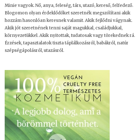
Minie vagyok. Nő, anya, feleség, társ, utazó, kereső, felfedező.
Blogomon olyan érdeklődőket szeretnék megszólítani akik
hozzám hasonlóan keresnek valamit. Akik fejlődni vágynak.
Akik jót szeretnének tenni saját magukkal, családjukkal,
környezetükkel. Akik nyitottak, tudatosak vagy törekednek rá.
Érzések, tapasztalatok tiszta táplálkozásról, babákról, natúr
szépségápolásról, utazásról.