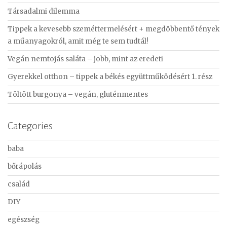
c
Társadalmi dilemma
h
f
Tippek a kevesebb szeméttermelésért + megdöbbentő tények
o
a műanyagokról, amit még te sem tudtál!
r
Vegán nemtojás saláta – jobb, mint az eredeti
:
Gyerekkel otthon – tippek a békés együttműködésért 1. rész
Töltött burgonya – vegán, gluténmentes
Categories
baba
bőrápolás
család
DIY
egészség