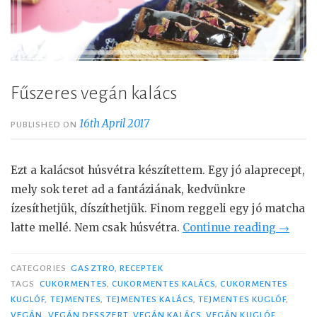
Fűszeres vegán kalács
16th April 2017
PUBLISHED ON
Ezt a kalácsot húsvétra készítettem. Egy jó alaprecept,
mely sok teret ad a fantáziának, kedvünkre
ízesíthetjük, díszíthetjük. Finom reggeli egy jó matcha
latte mellé. Nem csak húsvétra.
Continue reading
“
→
F
ű
CATEGORIES
GASZTRO
,
RECEPTEK
s
TAGS
CUKORMENTES
,
CUKORMENTES KALÁCS
,
CUKORMENTES
KUGLÓF
,
TEJMENTES
,
TEJMENTES KALÁCS
,
TEJMENTES KUGLÓF
,
z
VEGÁN
,
VEGÁN DESSZERT
,
VEGÁN KALÁCS
,
VEGÁN KUGLÓF
,