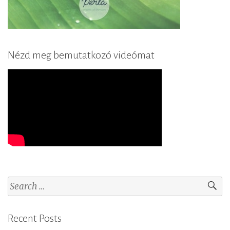
Nézd meg bemutatkozó videómat
S
e
a
Recent Posts
r