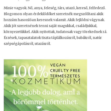
i
e
Minie vagyok. Nő, anya, feleség, társ, utazó, kereső, felfedező.
Blogomon olyan érdeklődőket szeretnék megszólítani akik
r
hozzám hasonlóan keresnek valamit. Akik fejlődni vágynak.
e
Akik jót szeretnének tenni saját magukkal, családjukkal,
c
környezetükkel. Akik nyitottak, tudatosak vagy törekednek rá.
e
Érzések, tapasztalatok tiszta táplálkozásról, babákról, natúr
p
szépségápolásról, utazásról.
t
”