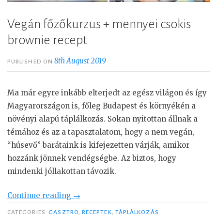
Vegán főzőkurzus + mennyei csokis
brownie recept
8th August 2019
PUBLISHED ON
Ma már egyre inkább elterjedt az egész világon és így
Magyarországon is, főleg Budapest és környékén a
növényi alapú táplálkozás. Sokan nyitottan állnak a
témához és az a tapasztalatom, hogy a nem vegán,
“húsevő” barátaink is kifejezetten várják, amikor
hozzánk jönnek vendégségbe. Az biztos, hogy
mindenki jóllakottan távozik.
Continue reading
“
→
V
CATEGORIES
GASZTRO
,
RECEPTEK
,
TÁPLÁLKOZÁS