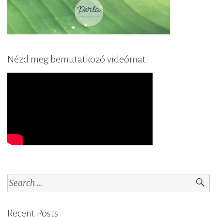
Nézd meg bemutatkozó videómat
S
e
a
Recent Posts
r