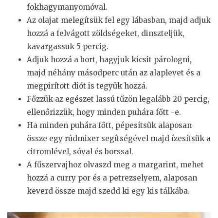
fokhagymanyomóval.
Az olajat melegítsük fel egy lábasban, majd adjuk
hozzá a felvágott zöldségeket, dinszteljük,
kavargassuk 5 percig.
Adjuk hozzá a bort, hagyjuk kicsit párologni,
majd néhány másodperc után az alaplevet és a
megpirított diót is tegyük hozzá.
Főzzük az egészet lassú tűzön legalább 20 percig,
ellenőrizzük, hogy minden puhára főtt -e.
Ha minden puhára főtt, pépesítsük alaposan
össze egy rúdmixer segítségével majd ízesítsük a
citromlével, sóval és borssal.
A fűszervajhoz olvaszd meg a margarint, mehet
hozzá a curry por és a petrezselyem, alaposan
keverd össze majd szedd ki egy kis tálkába.