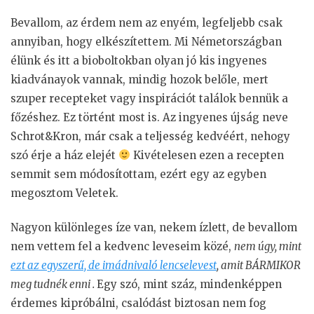
Bevallom, az érdem nem az enyém, legfeljebb csak
annyiban, hogy elkészítettem. Mi Németországban
élünk és itt a bioboltokban olyan jó kis ingyenes
kiadvánayok vannak, mindig hozok belőle, mert
szuper recepteket vagy inspirációt találok bennük a
főzéshez. Ez történt most is. Az ingyenes újság neve
Schrot&Kron, már csak a teljesség kedvéért, nehogy
szó érje a ház elejét
Kivételesen ezen a recepten
semmit sem módosítottam, ezért egy az egyben
megosztom Veletek.
Nagyon különleges íze van, nekem ízlett, de bevallom
nem vettem fel a kedvenc leveseim közé,
nem úgy, mint
ezt az egyszerű, de imádnivaló lencselevest
, amit BÁRMIKOR
meg tudnék enni .
Egy szó, mint száz, mindenképpen
érdemes kipróbálni, csalódást biztosan nem fog