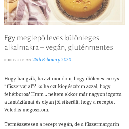
Egy meglepő leves különleges
alkalmakra – vegán, gluténmentes
28th February 2020
PUBLISHED ON
Hogy hangzik, ha azt mondom, hogy dióleves currys
“fűszervajjal”? És ha ezt kiegészítem azzal, hogy
fehérboros? Hmm… nekem ekkor már nagyon izgatta
a fantáziámat és olyan jól sikerült, hogy a receptet
Veled is megosztom.
Természetesen a recept vegán, de a fűszermargarin