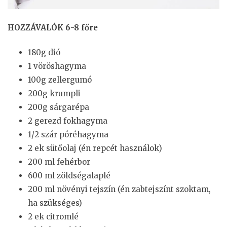
HOZZÁVALÓK 6-8 főre
180g dió
1 vöröshagyma
100g zellergumó
200g krumpli
200g sárgarépa
2 gerezd fokhagyma
1/2 szár póréhagyma
2 ek sütőolaj (én repcét használok)
200 ml fehérbor
600 ml zöldségalaplé
200 ml növényi tejszín (én zabtejszínt szoktam,
ha szükséges)
2 ek citromlé