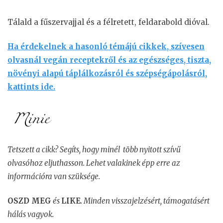
Tálald a fűszervajjal és a félretett, feldarabold dióval.
Ha érdekelnek a hasonló témájú cikkek, szívesen
olvasnál vegán receptekről és az egészséges, tiszta,
növényi alapú táplálkozásról és szépségápolásról,
kattints ide.
Tetszett a cikk? Segíts, hogy minél több nyitott szívű
olvasóhoz eljuthasson. Lehet valakinek épp erre az
információra van szüksége.
OSZD MEG
és
LIKE
. Minden visszajelzésért, támogatásért
hálás vagyok.