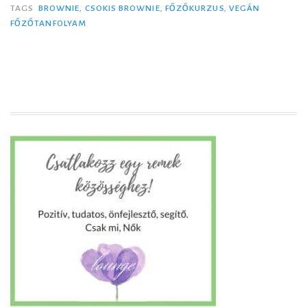
e
TAGS
BROWNIE
,
CSOKIS BROWNIE
,
FŐZŐKURZUS
,
VEGÁN
FŐZŐTANFOLYAM
g
á
n
f
ő
z
ő
k
u
r
z
u
s
+
m
e