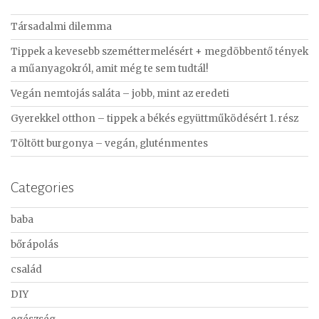
c
Társadalmi dilemma
h
f
Tippek a kevesebb szeméttermelésért + megdöbbentő tények
o
a műanyagokról, amit még te sem tudtál!
r
Vegán nemtojás saláta – jobb, mint az eredeti
:
Gyerekkel otthon – tippek a békés együttműködésért 1. rész
Töltött burgonya – vegán, gluténmentes
Categories
baba
bőrápolás
család
DIY