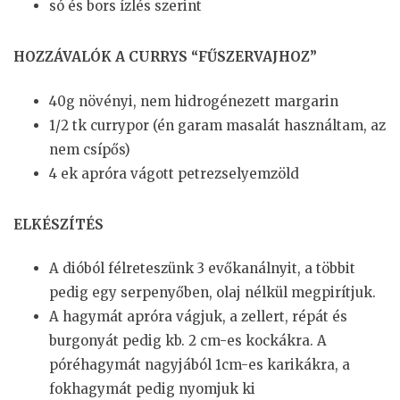
só és bors ízlés szerint
HOZZÁVALÓK A CURRYS “FŰSZERVAJHOZ”
40g növényi, nem hidrogénezett margarin
1/2 tk currypor (én garam masalát használtam, az
nem csípős)
4 ek apróra vágott petrezselyemzöld
ELKÉSZÍTÉS
A dióból félreteszünk 3 evőkanálnyit, a többit
pedig egy serpenyőben, olaj nélkül megpirítjuk.
A hagymát apróra vágjuk, a zellert, répát és
burgonyát pedig kb. 2 cm-es kockákra. A
póréhagymát nagyjából 1cm-es karikákra, a
fokhagymát pedig nyomjuk ki