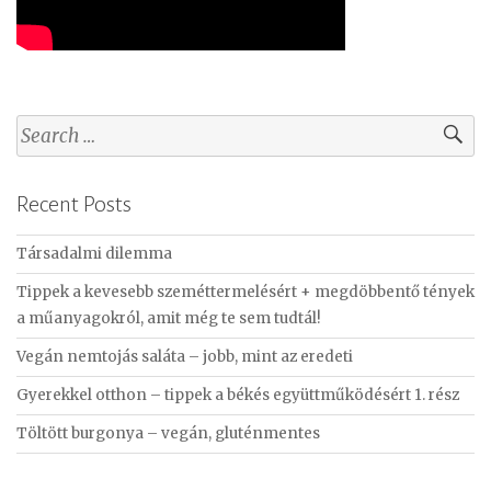
S
e
a
Recent Posts
r
c
Társadalmi dilemma
h
f
Tippek a kevesebb szeméttermelésért + megdöbbentő tények
o
a műanyagokról, amit még te sem tudtál!
r
Vegán nemtojás saláta – jobb, mint az eredeti
:
Gyerekkel otthon – tippek a békés együttműködésért 1. rész
Töltött burgonya – vegán, gluténmentes