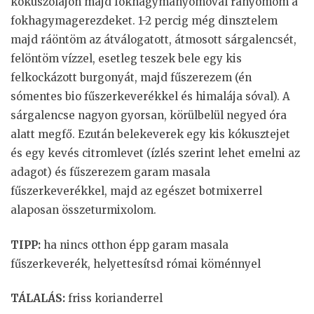
kókuszolajon majd fokhagymanyomóval rányomom a
fokhagymagerezdeket. 1-2 percig még dinsztelem
majd ráöntöm az átválogatott, átmosott sárgalencsét,
felöntöm vízzel, esetleg teszek bele egy kis
felkockázott burgonyát, majd fűszerezem (én
sómentes bio fűszerkeverékkel és himalája sóval). A
sárgalencse nagyon gyorsan, körülbelül negyed óra
alatt megfő. Ezután belekeverek egy kis kókusztejet
és egy kevés citromlevet (ízlés szerint lehet emelni az
adagot) és fűszerezem garam masala
fűszerkeverékkel, majd az egészet botmixerrel
alaposan összeturmixolom.
TIPP:
ha nincs otthon épp garam masala
fűszerkeverék, helyettesítsd római köménnyel
TÁLALÁS:
friss korianderrel