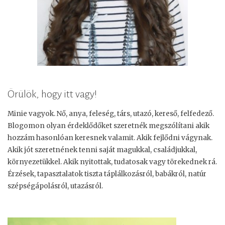
Örülök, hogy itt vagy!
Minie vagyok. Nő, anya, feleség, társ, utazó, kereső, felfedező.
Blogomon olyan érdeklődőket szeretnék megszólítani akik
hozzám hasonlóan keresnek valamit. Akik fejlődni vágynak.
Akik jót szeretnének tenni saját magukkal, családjukkal,
környezetükkel. Akik nyitottak, tudatosak vagy törekednek rá.
Érzések, tapasztalatok tiszta táplálkozásról, babákról, natúr
szépségápolásról, utazásról.