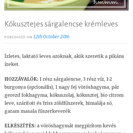
Kókusztejes sárgalencse krémleves
12th October 2016
PUBLISHED ON
Ízletes, laktató leves azoknak, akik szeretik a pikáns
ízeket.
HOZZÁVALÓK:
1 rész sárgalencse, 3 rész víz, 1-2
burgonya (opcionális), 1 nagy fej vöröshagyma, pár
gerezd fokhagyma, kókuszolaj, kókusztej, bio citrom
leve, szárított és friss zöldfűszerek, himalája só,
garam masala fűszerkeverék
ELKÉSZÍTÉS:
a vöröshagymát megpirítom kevés