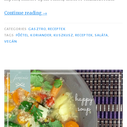
e
k
Continue reading
“
→
r
K
é
u
CATEGORIES
GASZTRO
,
RECEPTEK
m
s
TAGS
FŐÉTEL
,
KORIANDER
,
KUSZKUSZ
,
RECEPTEK
,
SALÁTA
,
VEGÁN
l
z
e
k
v
u
e
s
s
z
”
s
a
l
á
t
a