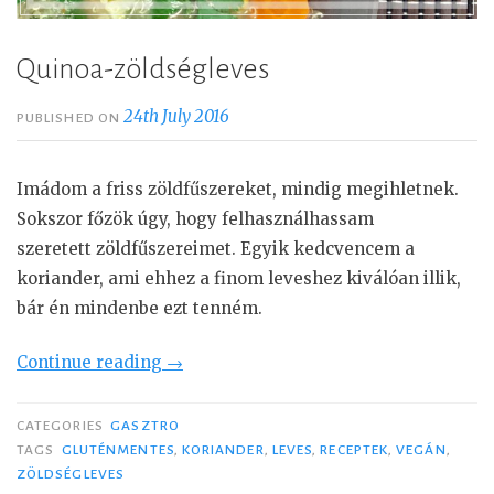
”
Quinoa-zöldségleves
24th July 2016
PUBLISHED ON
Imádom a friss zöldfűszereket, mindig megihletnek.
Sokszor főzök úgy, hogy felhasználhassam
szeretett zöldfűszereimet. Egyik kedcvencem a
koriander, ami ehhez a finom leveshez kiválóan illik,
bár én mindenbe ezt tenném.
Continue reading
“
→
Q
u
CATEGORIES
GASZTRO
i
TAGS
GLUTÉNMENTES
,
KORIANDER
,
LEVES
,
RECEPTEK
,
VEGÁN
,
ZÖLDSÉGLEVES
n