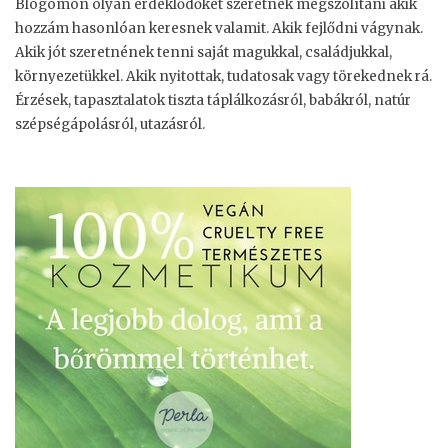
Blogomon olyan érdeklődőket szeretnék megszólítani akik
hozzám hasonlóan keresnek valamit. Akik fejlődni vágynak.
Akik jót szeretnének tenni saját magukkal, családjukkal,
környezetükkel. Akik nyitottak, tudatosak vagy törekednek rá.
Érzések, tapasztalatok tiszta táplálkozásról, babákról, natúr
szépségápolásról, utazásról.