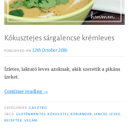
Kókusztejes sárgalencse krémleves
12th October 2016
PUBLISHED ON
Ízletes, laktató leves azoknak, akik szeretik a pikáns
ízeket.
Continue reading
“
→
K
ó
CATEGORIES
GASZTRO
k
TAGS
GLUTÉNMENTES
,
KÓKUSZTEJ
,
KORIANDER
,
LENCSE
,
LEVES
,
RECEPTEK
,
VEGÁN
u