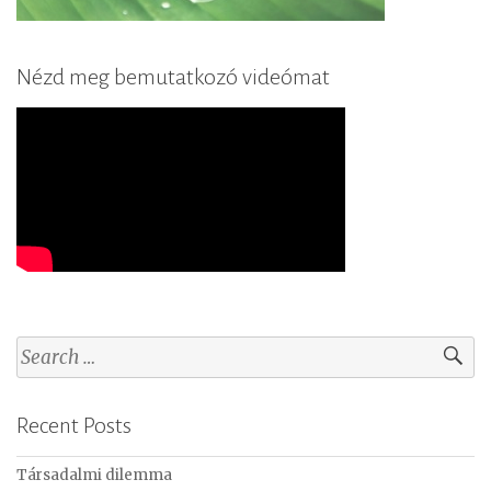
Nézd meg bemutatkozó videómat
S
e
a
Recent Posts
r
c
Társadalmi dilemma
h