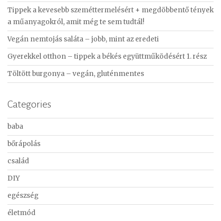
f
Tippek a kevesebb szeméttermelésért + megdöbbentő tények
o
a műanyagokról, amit még te sem tudtál!
r
Vegán nemtojás saláta – jobb, mint az eredeti
:
Gyerekkel otthon – tippek a békés együttműködésért 1. rész
Töltött burgonya – vegán, gluténmentes
Categories
baba
bőrápolás
család
DIY
egészség
életmód