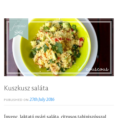
s
z
t
e
j
e
s
s
á
r
g
a
l
Kuszkusz saláta
e
27th July 2016
PUBLISHED ON
n
c
s
Ínyenc, laktató nyári saláta, citrusos tahiniszósszal