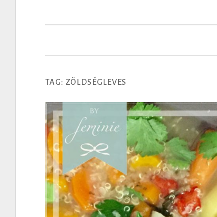
t
TAG: ZÖLDSÉGLEVES