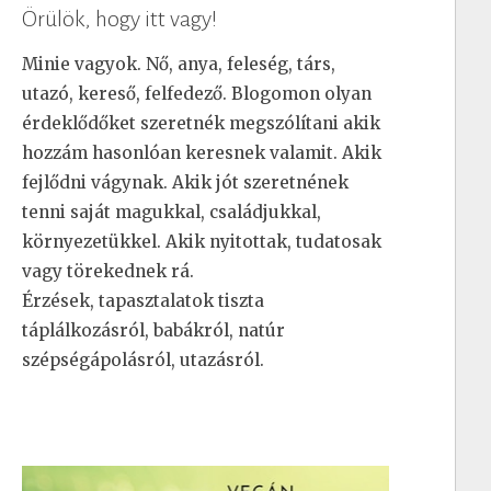
Örülök, hogy itt vagy!
Minie vagyok. Nő, anya, feleség, társ,
utazó, kereső, felfedező. Blogomon olyan
érdeklődőket szeretnék megszólítani akik
hozzám hasonlóan keresnek valamit. Akik
fejlődni vágynak. Akik jót szeretnének
tenni saját magukkal, családjukkal,
környezetükkel. Akik nyitottak, tudatosak
vagy törekednek rá.
Érzések, tapasztalatok tiszta
táplálkozásról, babákról, natúr
szépségápolásról, utazásról.