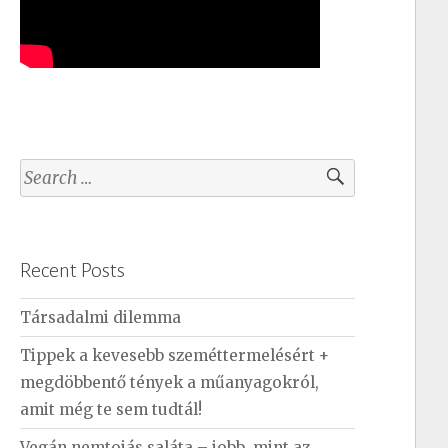
S
e
a
r
Recent Posts
c
h
Társadalmi dilemma
f
Tippek a kevesebb szeméttermelésért +
o
megdöbbentő tények a műanyagokról,
r
amit még te sem tudtál!
:
Vegán nemtojás saláta – jobb, mint az