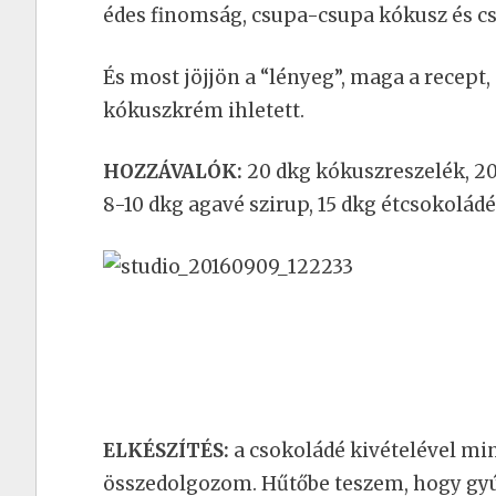
édes finomság, csupa-csupa kókusz és 
És most jöjjön a “lényeg”, maga a recept,
kókuszkrém ihletett.
HOZZÁVALÓK:
20 dkg kókuszreszelék, 20
8-10 dkg agavé szirup, 15 dkg étcsokoládé,
ELKÉSZÍTÉS:
a csokoládé kivételével mi
összedolgozom. Hűtőbe teszem, hogy gyúr