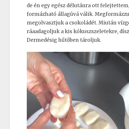
de én egy egész délutánra ott felejtett
formázható állagúvá válik. Megformázzu
megolvasztjuk a csokoládét. Miután vízgőz
ráaadagoljuk a kis kókuszszeletekre, dís
Dermedésig hűtőben tároljuk.