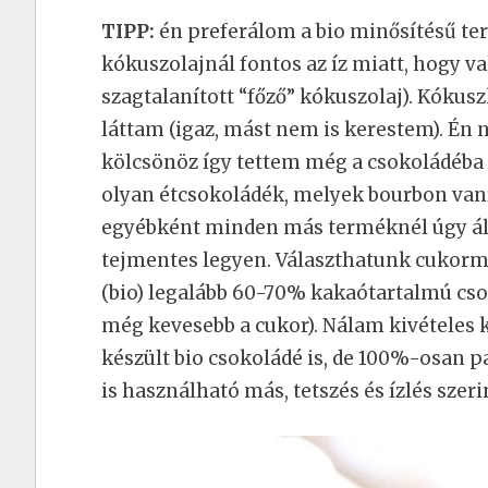
TIPP:
én preferálom a bio minősítésű ter
kókuszolajnál fontos az íz miatt, hogy v
szagtalanított “főző” kókuszolaj). Kókusz
láttam (igaz, mást nem is kerestem). Én 
kölcsönöz így tettem még a csokoládéba 
olyan étcsokoládék, melyek bourbon vaníl
egyébként minden más terméknél úgy álta
tejmentes legyen. Választhatunk cukor
(bio) legalább 60-70% kakaótartalmú csok
még kevesebb a cukor). Nálam kivételes
készült bio csokoládé is, de 100%-osan p
is használható más, tetszés és ízlés szeri