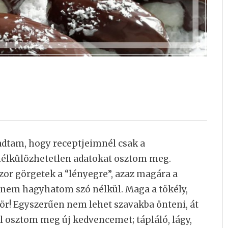
dtam, hogy receptjeimnél csak a
 nélkülözhetetlen adatokat osztom meg.
or görgetek a “lényegre”, azaz magára a
n nem hagyhatom szó nélkül. Maga a tökély,
r! Egyszerűen nem lehet szavakba önteni, át
l osztom meg új kedvencemet; tápláló, lágy,