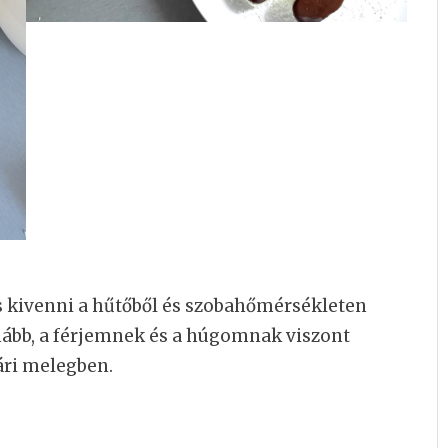
es kivenni a hűtőből és szobahőmérsékleten
uhább, a férjemnek és a húgomnak viszont
yári melegben.