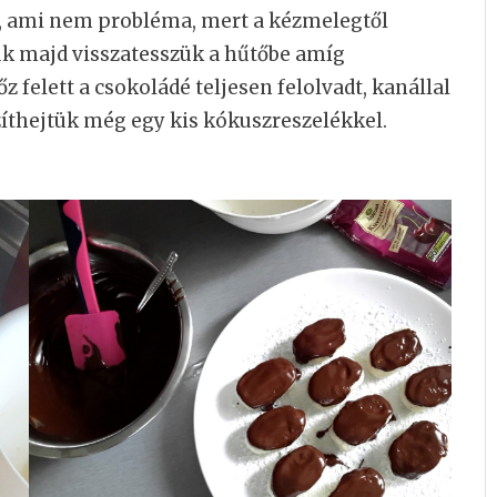
em, ami nem probléma, mert a kézmelegtől
k majd visszatesszük a hűtőbe amíg
 felett a csokoládé teljesen felolvadt, kanállal
zíthejtük még egy kis kókuszreszelékkel.