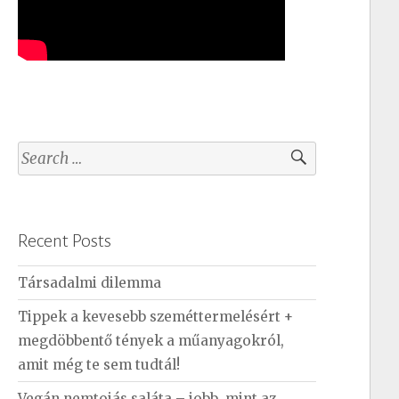
S
e
a
r
Recent Posts
c
h
Társadalmi dilemma
f
Tippek a kevesebb szeméttermelésért +
o
megdöbbentő tények a műanyagokról,
r
amit még te sem tudtál!
:
Vegán nemtojás saláta – jobb, mint az