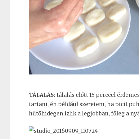
TÁLALÁS:
tálalás előtt 15 perccel érdem
tartani, én például szeretem, ha picit p
hűtőhidegen ízlik a legjobban, főleg a n