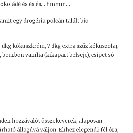
csokoládé és és és… hmmm…
 amit egy drogéria polcán talált bio
 dkg kókuszkrém, 7 dkg extra szűz kókuszolaj,
 bourbon vanília (kikapart belseje), csipet só
nden hozzávalót összekeverek, alaposan
ható állagúvá váljon. Ehhez elegendő fél óra,