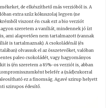
mékeket, de elkészíthető más verzióból is. A
alóban extra szűz kókuszolaj legyen (ne
krémből viszont én csak ezt a bio verziót
nagyon szeretem a vaníliát, mindennek jó ízt
is, ami alapvetően nem tartalmazott (vannak
iát is tartalmaznak). A csokoládénál (és
lában) olvassuk el az összetevőket, valóban
mentes paleo csokoládét, vagy hagyományos
it is (én szeretem a 85%-os verziót is, abban
 kompromisszumként belefér a (nád)cukorral
aleosítható ez a finomság. Agavé szirup helyett
nti szirupos édesítő.