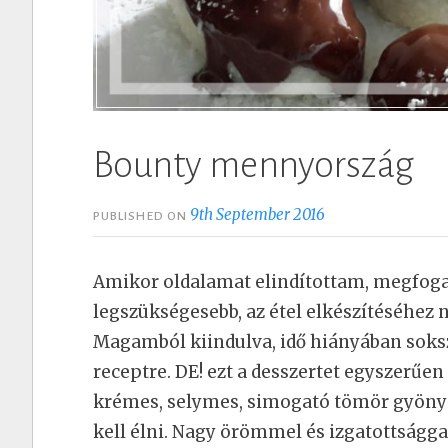
Bounty mennyország
9th September 2016
PUBLISHED ON
Amikor oldalamat elindítottam, megfoga
legszükségesebb, az étel elkészítéséhez
Magamból kiindulva, idő hiányában soksz
receptre. DE! ezt a desszertet egyszerűe
krémes, selymes, simogató tömör gyönyö
kell élni. Nagy örömmel és izgatottságga