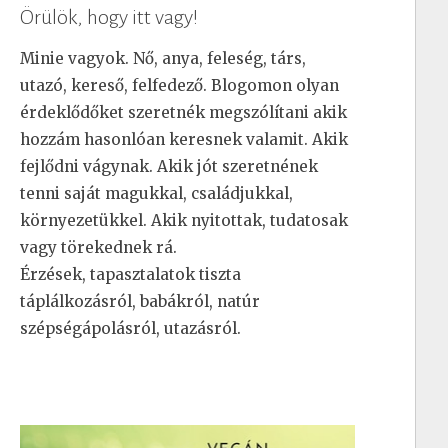
Örülök, hogy itt vagy!
Minie vagyok. Nő, anya, feleség, társ,
utazó, kereső, felfedező. Blogomon olyan
érdeklődőket szeretnék megszólítani akik
hozzám hasonlóan keresnek valamit. Akik
fejlődni vágynak. Akik jót szeretnének
tenni saját magukkal, családjukkal,
környezetükkel. Akik nyitottak, tudatosak
vagy törekednek rá.
Érzések, tapasztalatok tiszta
táplálkozásról, babákról, natúr
szépségápolásról, utazásról.