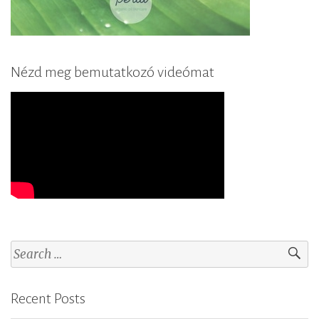
Nézd meg bemutatkozó videómat
S
e
a
Recent Posts
r
c