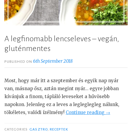
A legfinomabb lencseleves – vegán,
gluténmentes
6th September 2018
PUBLISHED ON
Most, hogy már itt a szeptember és egyik nap nyár
van, másnap ősz, aztán megint nyár… egyre jobban
kívánjuk a finom, tápláló leveseket a hűvösebb
napokon. Jelenleg ez a leves a legleglegleg nálunk,
tökéletes, valódi ízélmény!
Continue reading
“
→
A
l
CATEGORIES
GASZTRO
,
RECEPTEK