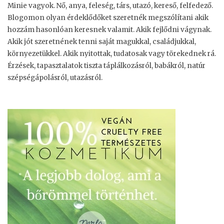
n
Minie vagyok. Nő, anya, feleség, társ, utazó, kereső, felfedező.
Blogomon olyan érdeklődőket szeretnék megszólítani akik
m
hozzám hasonlóan keresnek valamit. Akik fejlődni vágynak.
e
Akik jót szeretnének tenni saját magukkal, családjukkal,
n
környezetükkel. Akik nyitottak, tudatosak vagy törekednek rá.
t
Érzések, tapasztalatok tiszta táplálkozásról, babákról, natúr
e
szépségápolásról, utazásról.
s
”