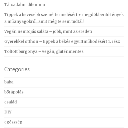
Társadalmi dilemma
h
f
Tippek a kevesebb szeméttermelésért + megdöbbentő tények
o
a műanyagokról, amit még te sem tudtál!
r
Vegán nemtojás saláta – jobb, mint az eredeti
:
Gyerekkel otthon – tippek a békés együttműködésért 1. rész
Töltött burgonya – vegán, gluténmentes
Categories
baba
bőrápolás
család
DIY
egészség