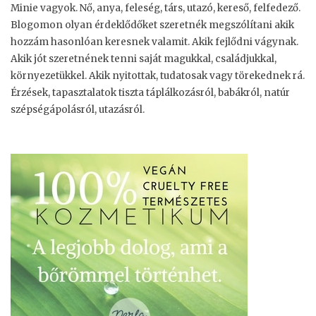
n
Minie vagyok. Nő, anya, feleség, társ, utazó, kereső, felfedező.
Blogomon olyan érdeklődőket szeretnék megszólítani akik
m
hozzám hasonlóan keresnek valamit. Akik fejlődni vágynak.
e
Akik jót szeretnének tenni saját magukkal, családjukkal,
n
környezetükkel. Akik nyitottak, tudatosak vagy törekednek rá.
t
Érzések, tapasztalatok tiszta táplálkozásról, babákról, natúr
e
szépségápolásról, utazásról.
s
”