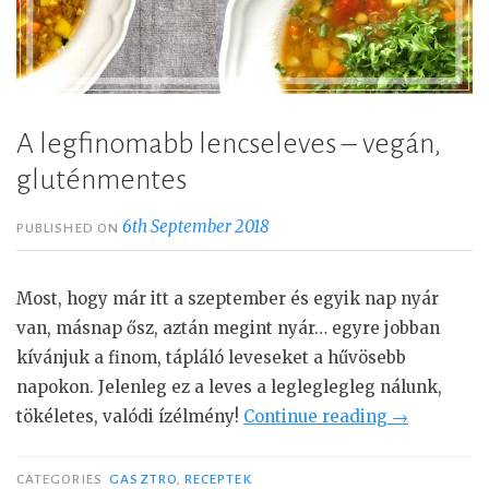
A legfinomabb lencseleves – vegán,
gluténmentes
6th September 2018
PUBLISHED ON
Most, hogy már itt a szeptember és egyik nap nyár
van, másnap ősz, aztán megint nyár… egyre jobban
kívánjuk a finom, tápláló leveseket a hűvösebb
napokon. Jelenleg ez a leves a legleglegleg nálunk,
tökéletes, valódi ízélmény!
Continue reading
“
→
A
l
CATEGORIES
GASZTRO
,
RECEPTEK