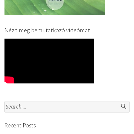
Nézd meg bemutatkozó videómat
S
e
a
Recent Posts
r
c