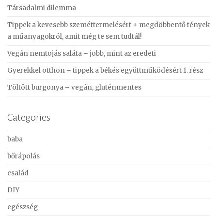
Társadalmi dilemma
h
f
Tippek a kevesebb szeméttermelésért + megdöbbentő tények
o
a műanyagokról, amit még te sem tudtál!
r
Vegán nemtojás saláta – jobb, mint az eredeti
:
Gyerekkel otthon – tippek a békés együttműködésért 1. rész
Töltött burgonya – vegán, gluténmentes
Categories
baba
bőrápolás
család
DIY
egészség