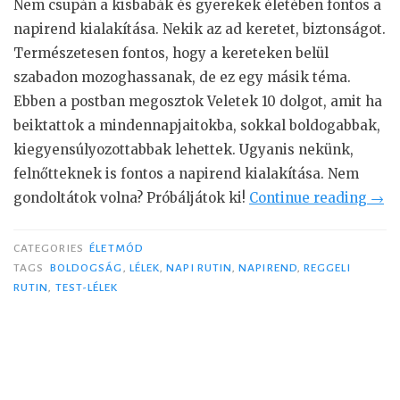
Nem csupán a kisbabák és gyerekek életében fontos a
ó
napirend kialakítása. Nekik az ad keretet, biztonságot.
l
Természetesen fontos, hogy a kereteken belül
”
szabadon mozoghassanak, de ez egy másik téma.
Ebben a postban megosztok Veletek 10 dolgot, amit ha
beiktattok a mindennapjaitokba, sokkal boldogabbak,
kiegyensúlyozottabbak lehettek. Ugyanis nekünk,
felnőtteknek is fontos a napirend kialakítása. Nem
gondoltátok volna? Próbáljátok ki!
Continue reading
“
→
1
0
CATEGORIES
ÉLETMÓD
s
TAGS
BOLDOGSÁG
,
LÉLEK
,
NAPI RUTIN
,
NAPIREND
,
REGGELI
RUTIN
,
TEST-LÉLEK
z
o
k
á
s