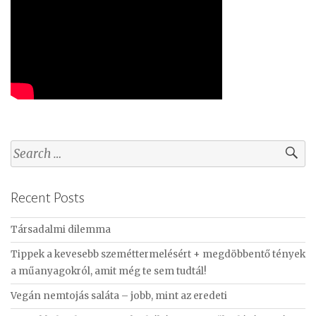
S
e
a
Recent Posts
r
c
Társadalmi dilemma
h
f
Tippek a kevesebb szeméttermelésért + megdöbbentő tények
o
a műanyagokról, amit még te sem tudtál!
r
Vegán nemtojás saláta – jobb, mint az eredeti
: