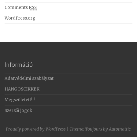
Comments
RSS
WordPress.org
Információ
Adatvédelmi szabályzat
HANGOSCIKKEK
Megszületett!!!
Szerzői jogok
Proudly powered by WordPress
|
Theme: Toujours by
Automattic
.