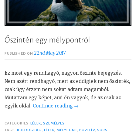
Őszintén egy mélypontról
22nd May 2017
PUBLISHED ON
Ez most egy rendhagyó, nagyon őszinte bejegyzés.
Nem azért rendhagyó, mert az eddigiek nem őszinték,
csak úgy érzem nem sokat adtam magamból.
Mutattam egy képet, ami én vagyok, de az csak az
egyik oldal.
Continue reading
“
→
Ő
s
CATEGORIES
LÉLEK
,
SZEMÉLYES
z
TAGS
BOLDOGSÁG
,
LÉLEK
,
MÉLYPONT
,
POZITÍV
,
SORS