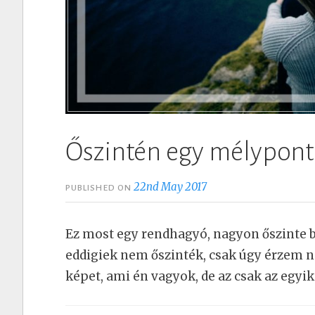
Őszintén egy mélypont
22nd May 2017
PUBLISHED ON
Ez most egy rendhagyó, nagyon őszinte 
eddigiek nem őszinték, csak úgy érzem
képet, ami én vagyok, de az csak az egyik