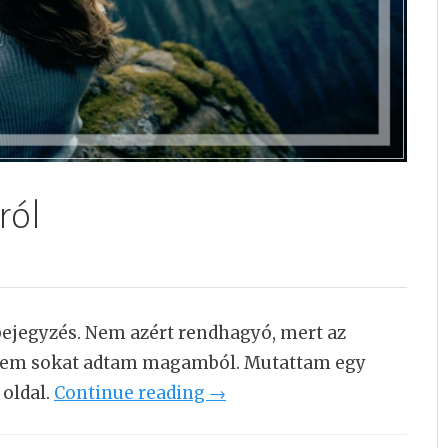
ról
bejegyzés. Nem azért rendhagyó, mert az
 nem sokat adtam magamból. Mutattam egy
 oldal.
Continue reading
“
→
Ő