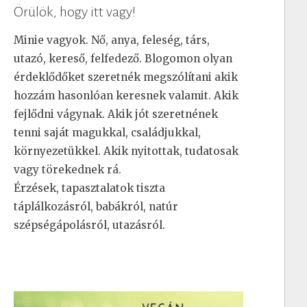
Örülök, hogy itt vagy!
Minie vagyok. Nő, anya, feleség, társ,
utazó, kereső, felfedező. Blogomon olyan
érdeklődőket szeretnék megszólítani akik
hozzám hasonlóan keresnek valamit. Akik
fejlődni vágynak. Akik jót szeretnének
tenni saját magukkal, családjukkal,
környezetükkel. Akik nyitottak, tudatosak
vagy törekednek rá.
Érzések, tapasztalatok tiszta
táplálkozásról, babákról, natúr
szépségápolásról, utazásról.