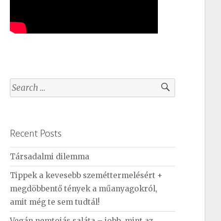
S
e
a
r
Recent Posts
c
h
Társadalmi dilemma
f
Tippek a kevesebb szeméttermelésért +
o
megdöbbentő tények a műanyagokról,
r
amit még te sem tudtál!
:
Vegán nemtojás saláta – jobb, mint az