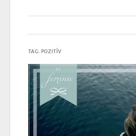
t
TAG: POZITÍV