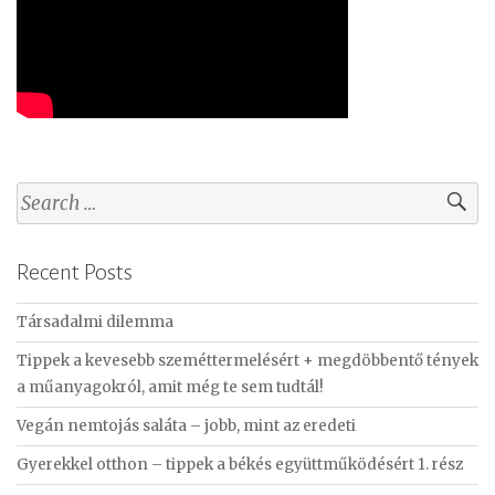
S
e
a
Recent Posts
r
c
Társadalmi dilemma
h
f
Tippek a kevesebb szeméttermelésért + megdöbbentő tények
o
a műanyagokról, amit még te sem tudtál!
r
Vegán nemtojás saláta – jobb, mint az eredeti
:
Gyerekkel otthon – tippek a békés együttműködésért 1. rész