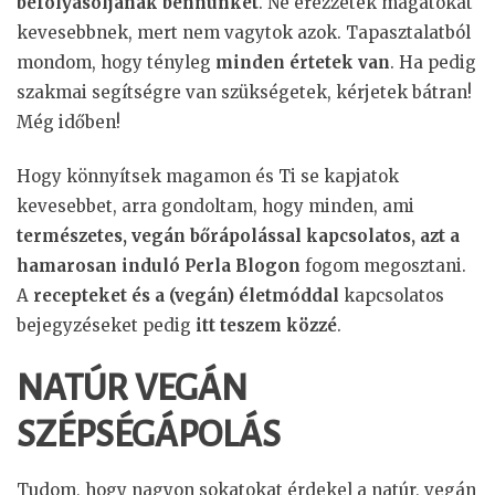
befolyásoljanak bennünket
. Ne érezzétek magatokat
kevesebbnek, mert nem vagytok azok. Tapasztalatból
mondom, hogy tényleg
minden értetek van
. Ha pedig
szakmai segítségre van szükségetek, kérjetek bátran!
Még időben!
Hogy könnyítsek magamon és Ti se kapjatok
kevesebbet, arra gondoltam, hogy minden, ami
természetes, vegán bőrápolással kapcsolatos, azt a
hamarosan induló Perla Blogon
fogom megosztani.
A
recepteket és a (vegán) életmóddal
kapcsolatos
bejegyzéseket pedig
itt teszem közzé
.
NATÚR VEGÁN
SZÉPSÉGÁPOLÁS
Tudom, hogy nagyon sokatokat érdekel a natúr, vegán