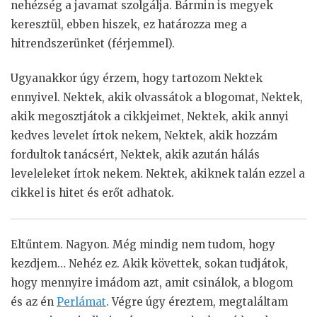
nehézség a javamat szolgálja. Bármin is megyek
keresztül, ebben hiszek, ez határozza meg a
hitrendszerünket (férjemmel).
Ugyanakkor úgy érzem, hogy tartozom Nektek
ennyivel. Nektek, akik olvassátok a blogomat, Nektek,
akik megosztjátok a cikkjeimet, Nektek, akik annyi
kedves levelet írtok nekem, Nektek, akik hozzám
fordultok tanácsért, Nektek, akik azután hálás
leveleleket írtok nekem. Nektek, akiknek talán ezzel a
cikkel is hitet és erőt adhatok.
Eltűntem. Nagyon. Még mindig nem tudom, hogy
kezdjem… Nehéz ez. Akik követtek, sokan tudjátok,
hogy mennyire imádom azt, amit csinálok, a blogom
és az én
Perlámat
. Végre úgy éreztem, megtaláltam