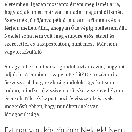
életemben. Igazán mostanra értem meg ismét arra,
hogy adjak, most már van mit adni magamból ismét.
Szeretnék jó nő/anya példát mutatni a fiamnak és a
férjem mellett állni, ahogyan Ő is végig mellettem állt.
Noellel soha nem volt még ennyire erős, stabil és
szeretetteljes a kapcsolatom, mint most. Már nem
vagyok kívülálló.
A nagy teher alatt sokat gondolkoztam azon, hogy mit
adjak le. A Feminie-t vagy a Perlát? De a szívem is
összeszorul, hogy csak rá gondolok. Egyiket sem
tudom, mindkettő a szívem csücske, a szenvedélyem
és a sok Tőletek kapott pozitív visszajelzés csak
megerősít ebben, hogy mindkettőnek van
létjogosultsága.
Ezt nagyon köszönöm Nektek! Nem