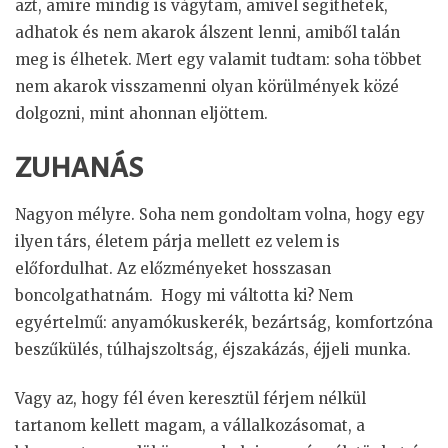
azt, amire mindig is vágytam, amivel segíthetek,
adhatok és nem akarok álszent lenni, amiből talán
meg is élhetek. Mert egy valamit tudtam: soha többet
nem akarok visszamenni olyan körülmények közé
dolgozni, mint ahonnan eljöttem.
ZUHANÁS
Nagyon mélyre. Soha nem gondoltam volna, hogy egy
ilyen társ, életem párja mellett ez velem is
előfordulhat. Az előzményeket hosszasan
boncolgathatnám. Hogy mi váltotta ki? Nem
egyértelmű: anyamókuskerék, bezártság, komfortzóna
beszűkülés, túlhajszoltság, éjszakázás, éjjeli munka.
Vagy az, hogy fél éven keresztül férjem nélkül
tartanom kellett magam, a vállalkozásomat, a