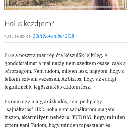
Hol is kezdjem?
20th November 2018
PUBLISHED ON
Erre a posztra már rég óta készülök lelkileg. A
gondolataimat a mai napig nem szedtem össze, csak a
bátorságom. Nem tudom, milyen lesz, hagyom, hogy a
lelkem-szívem vezessen. Az biztos, hogy az eddigi
legintimebb, legőszintébb cikkem lesz.
Ez nem egy magyarázkodós, sem pedig egy
“sajnáltatós” cikk. Soha nem sajnáltatom magam,
hiszen,
akármilyen nehéz is, TUDOM, hogy minden
értem van!
Tudom, hogy minden tapasztalat és