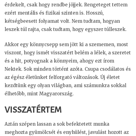
érdekelt, csak hogy rendbe jöjjek. Rengeteget tettem
ezért mentális és fizikai szinten is. Hosszú,
kétségbeesett folyamat volt. Nem tudtam, hogyan
leszek túl rajta, csak tudtam, hogy egyszer túlleszek.
Akkor egy könnycsepp sem jött ki a szememen, most
viszont, hogy ismét visszatért belém a lélek, a szeretet
és a hit, potyognak a könnyeim, ahogy ezt írom
Nektek. Sok minden történt azóta. Csupa csodálatos és
az égész életünket felforgató változások. Új életet
kezdtünk egy olyan világban, ami számunkra sokkal
élhetőbb, mint Magyarország.
VISSZATÉRTEM
Aztán szépen lassan a sok befektetett munka
meghozta gyümölcsét és enyhülést, javulást hozott az