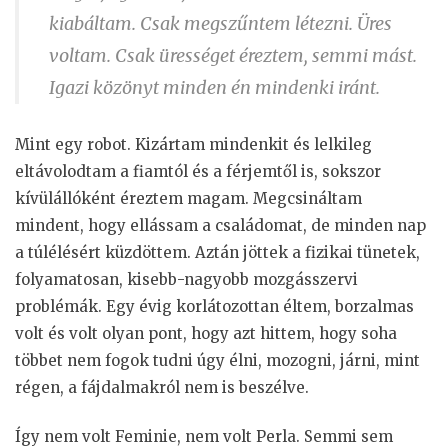
kiabáltam. Csak megszűntem létezni. Üres
voltam. Csak ürességet éreztem, semmi mást.
Igazi közönyt minden én mindenki iránt.
Mint egy robot. Kizártam mindenkit és lelkileg
eltávolodtam a fiamtól és a férjemtől is, sokszor
kívülállóként éreztem magam. Megcsináltam
mindent, hogy ellássam a családomat, de minden nap
a túlélésért küzdöttem. Aztán jöttek a fizikai tünetek,
folyamatosan, kisebb-nagyobb mozgásszervi
problémák. Egy évig korlátozottan éltem, borzalmas
volt és volt olyan pont, hogy azt hittem, hogy soha
többet nem fogok tudni úgy élni, mozogni, járni, mint
régen, a fájdalmakról nem is beszélve.
Így nem volt Feminie, nem volt Perla. Semmi sem