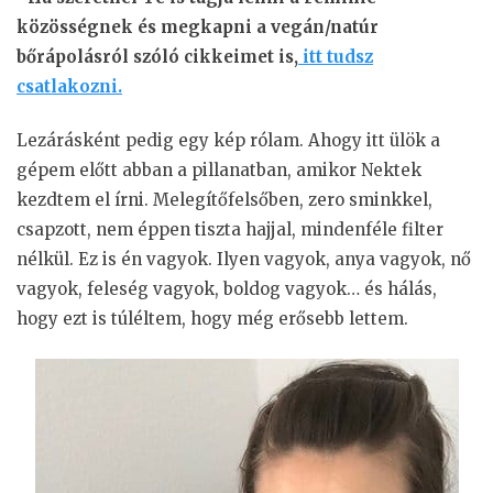
közösségnek és megkapni a vegán/natúr
bőrápolásról szóló cikkeimet is,
itt tudsz
csatlakozni.
Lezárásként pedig egy kép rólam. Ahogy itt ülök a
gépem előtt abban a pillanatban, amikor Nektek
kezdtem el írni. Melegítőfelsőben, zero sminkkel,
csapzott, nem éppen tiszta hajjal, mindenféle filter
nélkül. Ez is én vagyok. Ilyen vagyok, anya vagyok, nő
vagyok, feleség vagyok, boldog vagyok… és hálás,
hogy ezt is túléltem, hogy még erősebb lettem.