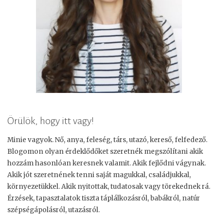
Örülök, hogy itt vagy!
Minie vagyok. Nő, anya, feleség, társ, utazó, kereső, felfedező.
Blogomon olyan érdeklődőket szeretnék megszólítani akik
hozzám hasonlóan keresnek valamit. Akik fejlődni vágynak.
Akik jót szeretnének tenni saját magukkal, családjukkal,
környezetükkel. Akik nyitottak, tudatosak vagy törekednek rá.
Érzések, tapasztalatok tiszta táplálkozásról, babákról, natúr
szépségápolásról, utazásról.