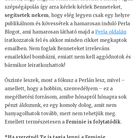
szépségápolás így arra kérlek-kérlek Benneteket,
segítsetek nekem
, hogy elég legyen csak egy helyre
publikálnom és kövessétek a hamarosan induló Perla
Blogot, ami hamarosan látható majd a
Perla oldalán
iratkozzatok fel és akkor minden cikket megkaptok
emailben. Nem foglak Benneteket irreleváns
emailekkel bombázni, emiatt nem kell aggódnotok és
bármikor leiratkozhattok!
Őszinte leszek, most a fókusz a Perlán lesz, mivel –
amellett, hogy a hobbim, szenvedélyem – ez a
megélhetési forrásom, amibe hónapról hónapra sok
pénzt áldozunk, ez egy komoly dolog, amit nem
hanyagolhatok tovább, mert nem tehetjük meg.
Emellett természetesen a
Feminie is folytatódik
.
*Ha szeretnél Te is tagja lenni a Feminie