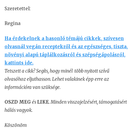
Szeretettel:
Regina
Ha érdekelnek a hasonló témájú cikkek, szívesen
olvasnál vegán receptekről és az egészséges, tiszta,
növényi alapú táplálkozásról és szépségápolásról,
kattints ide.
Tetszett a cikk? Segíts, hogy minél több nyitott szívű
olvasóhoz eljuthasson. Lehet valakinek épp erre az
információra van szüksége.
OSZD MEG
és
LIKE
. Minden visszajelzésért, támogatásért
hálás vagyok.
Köszönöm