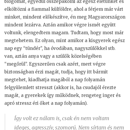
blogomat, egyedül összepakolni az egész életünket és
elköltözni a fiammal külföldre, ahol a férjem már várt
minket, mindent előkészítve, én meg Magyarországon
mindent lezárva. Aztán amikor végre ismét együtt
voltunk, elengedtem magam. Tudtam, hogy most már
megtehetem. Ez olyan, mint amikor a kisgyerek egész
nap egy “tündér”, ha óvodában, nagyszülőkkel stb.
van, aztán anya vagy a szülők közelségében
“megőrül”. Egyszerűen csak azért, mert végre
biztonságban érzi magát, tudja, hogy itt bármit
megtehet, kiadhatja magából a nap folyamán
felgyülemlett stresszt (akkor is, ha csudajól érezte
magát, a gyerekek így működnek, rengeteg inger és
apró stressz éri őket a nap folyamán).
Így volt ez nálam is, csak én nem voltam
ideges, agresszív, szomorú. Nem sírtam és nem