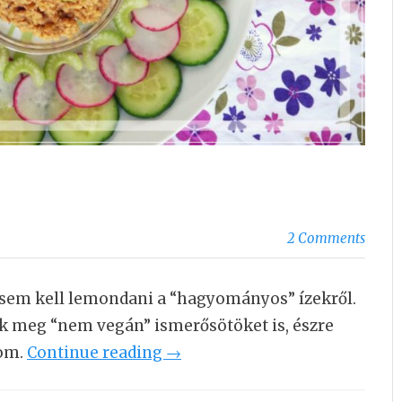
2 Comments
sem kell lemondani a “hagyományos” ízekről.
tok meg “nem vegán” ismerősötöket is, észre
lom.
Continue reading
“
→
V