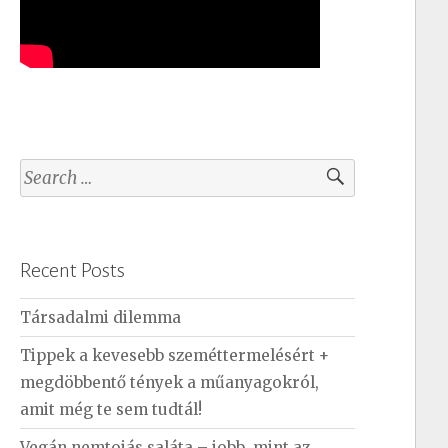
S
e
a
r
Recent Posts
c
h
Társadalmi dilemma
f
Tippek a kevesebb szeméttermelésért +
o
megdöbbentő tények a műanyagokról,
r
amit még te sem tudtál!
:
Vegán nemtojás saláta – jobb, mint az