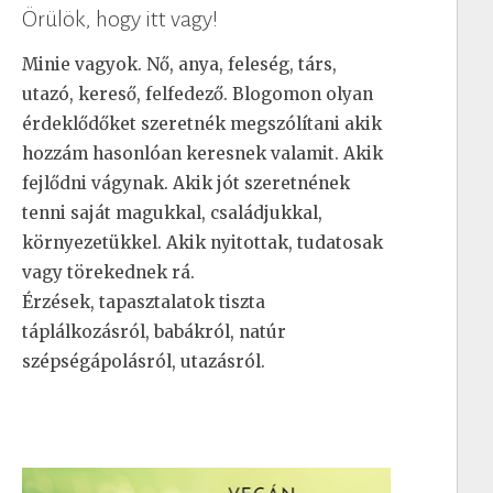
Örülök, hogy itt vagy!
Minie vagyok. Nő, anya, feleség, társ,
utazó, kereső, felfedező. Blogomon olyan
érdeklődőket szeretnék megszólítani akik
hozzám hasonlóan keresnek valamit. Akik
fejlődni vágynak. Akik jót szeretnének
tenni saját magukkal, családjukkal,
környezetükkel. Akik nyitottak, tudatosak
vagy törekednek rá.
Érzések, tapasztalatok tiszta
táplálkozásról, babákról, natúr
szépségápolásról, utazásról.