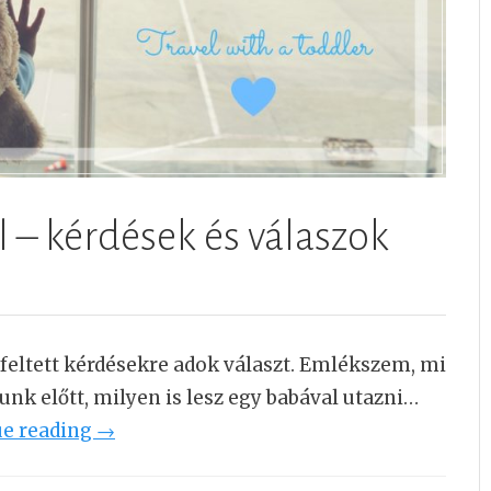
l – kérdések és válaszok
feltett kérdésekre adok választ. Emlékszem, mi
unk előtt, milyen is lesz egy babával utazni…
ue reading
“
→
M