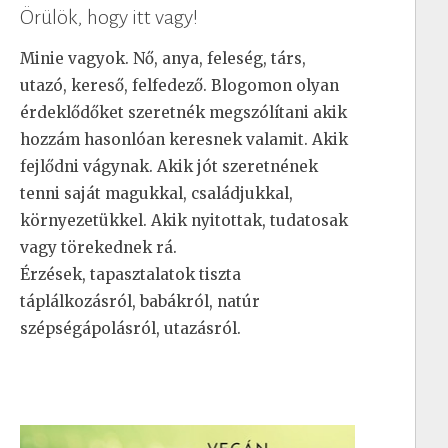
Örülök, hogy itt vagy!
Minie vagyok. Nő, anya, feleség, társ,
utazó, kereső, felfedező. Blogomon olyan
érdeklődőket szeretnék megszólítani akik
hozzám hasonlóan keresnek valamit. Akik
fejlődni vágynak. Akik jót szeretnének
tenni saját magukkal, családjukkal,
környezetükkel. Akik nyitottak, tudatosak
vagy törekednek rá.
Érzések, tapasztalatok tiszta
táplálkozásról, babákról, natúr
szépségápolásról, utazásról.