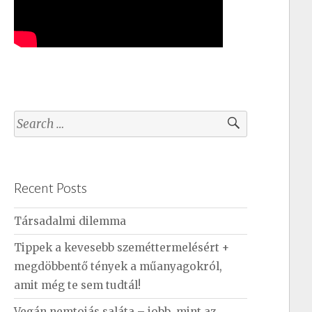
S
e
a
r
Recent Posts
c
h
Társadalmi dilemma
f
Tippek a kevesebb szeméttermelésért +
o
megdöbbentő tények a műanyagokról,
r
amit még te sem tudtál!
:
Vegán nemtojás saláta – jobb, mint az