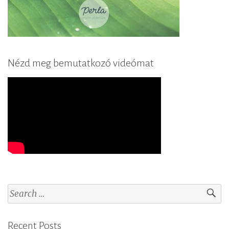
Nézd meg bemutatkozó videómat
S
e
a
Recent Posts
r