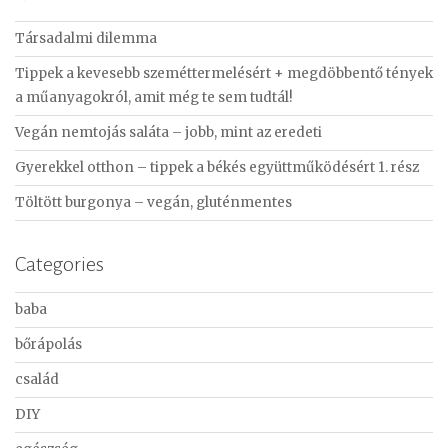
c
Társadalmi dilemma
h
f
Tippek a kevesebb szeméttermelésért + megdöbbentő tények
o
a műanyagokról, amit még te sem tudtál!
r
Vegán nemtojás saláta – jobb, mint az eredeti
:
Gyerekkel otthon – tippek a békés együttműködésért 1. rész
Töltött burgonya – vegán, gluténmentes
Categories
baba
bőrápolás
család
DIY