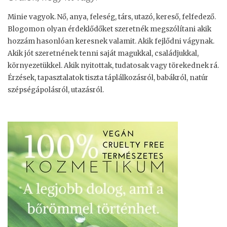
”
Minie vagyok. Nő, anya, feleség, társ, utazó, kereső, felfedező.
Blogomon olyan érdeklődőket szeretnék megszólítani akik
hozzám hasonlóan keresnek valamit. Akik fejlődni vágynak.
Akik jót szeretnének tenni saját magukkal, családjukkal,
környezetükkel. Akik nyitottak, tudatosak vagy törekednek rá.
Érzések, tapasztalatok tiszta táplálkozásról, babákról, natúr
szépségápolásról, utazásról.