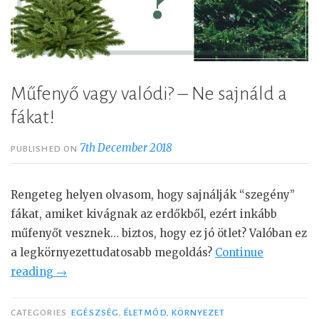
Műfenyő vagy valódi? – Ne sajnáld a
fákat!
7th December 2018
PUBLISHED ON
Rengeteg helyen olvasom, hogy sajnálják “szegény”
fákat, amiket kivágnak az erdőkből, ezért inkább
műfenyőt vesznek… biztos, hogy ez jó ötlet? Valóban ez
a legkörnyezettudatosabb megoldás?
Continue
reading
“
→
M
ű
CATEGORIES
EGÉSZSÉG
,
ÉLETMÓD
,
KÖRNYEZET