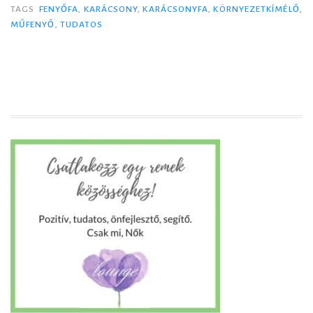
f
TAGS
FENYŐFA
,
KARÁCSONY
,
KARÁCSONYFA
,
KÖRNYEZETKÍMÉLŐ
,
MŰFENYŐ
,
TUDATOS
e
n
y
ő
v
a
g
y
v
a
l
ó
d
i
?
–