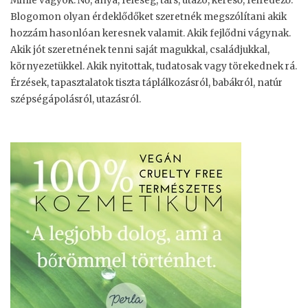
Minie vagyok. Nő, anya, feleség, társ, utazó, kereső, felfedező.
Blogomon olyan érdeklődőket szeretnék megszólítani akik
hozzám hasonlóan keresnek valamit. Akik fejlődni vágynak.
Akik jót szeretnének tenni saját magukkal, családjukkal,
környezetükkel. Akik nyitottak, tudatosak vagy törekednek rá.
Érzések, tapasztalatok tiszta táplálkozásról, babákról, natúr
szépségápolásról, utazásról.