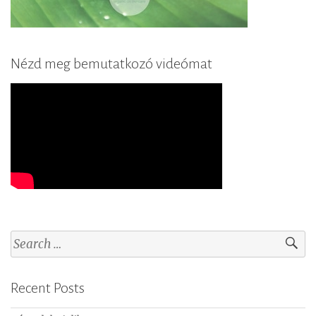
Nézd meg bemutatkozó videómat
S
e
a
Recent Posts
r
c