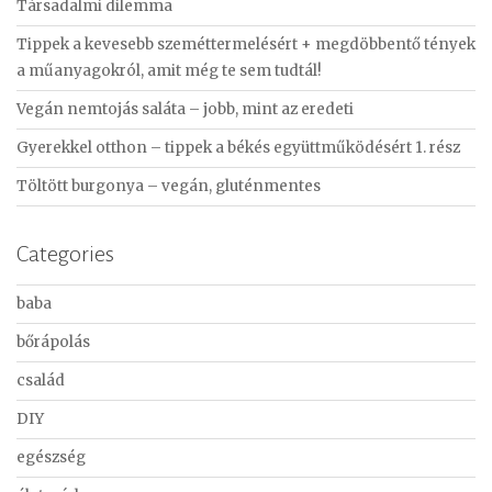
Társadalmi dilemma
h
f
Tippek a kevesebb szeméttermelésért + megdöbbentő tények
o
a műanyagokról, amit még te sem tudtál!
r
Vegán nemtojás saláta – jobb, mint az eredeti
:
Gyerekkel otthon – tippek a békés együttműködésért 1. rész
Töltött burgonya – vegán, gluténmentes
Categories
baba
bőrápolás
család
DIY
egészség