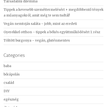
Társadalmi dilemma
h
f
Tippek a kevesebb szeméttermelésért + megdöbbentő tények
o
a műanyagokról, amit még te sem tudtál!
r
Vegán nemtojás saláta – jobb, mint az eredeti
:
Gyerekkel otthon – tippek a békés együttműködésért 1. rész
Töltött burgonya – vegán, gluténmentes
Categories
baba
bőrápolás
család
DIY
egészség