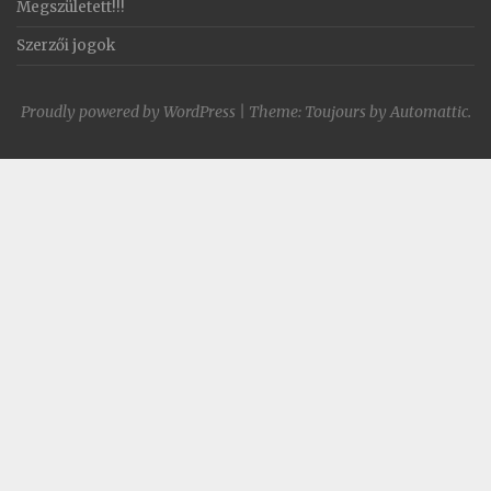
Megszületett!!!
Szerzői jogok
Proudly powered by WordPress
|
Theme: Toujours by
Automattic
.