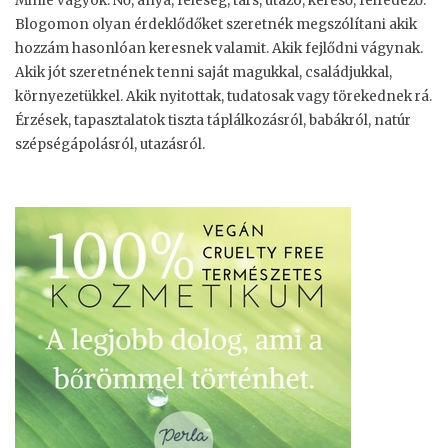
Minie vagyok. Nő, anya, feleség, társ, utazó, kereső, felfedező.
Blogomon olyan érdeklődőket szeretnék megszólítani akik
hozzám hasonlóan keresnek valamit. Akik fejlődni vágynak.
Akik jót szeretnének tenni saját magukkal, családjukkal,
környezetükkel. Akik nyitottak, tudatosak vagy törekednek rá.
Érzések, tapasztalatok tiszta táplálkozásról, babákról, natúr
szépségápolásról, utazásról.