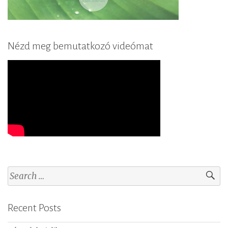
Nézd meg bemutatkozó videómat
S
e
a
Recent Posts
r
c