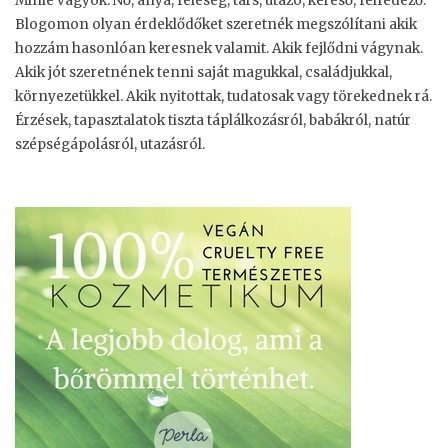
Minie vagyok. Nő, anya, feleség, társ, utazó, kereső, felfedező.
Blogomon olyan érdeklődőket szeretnék megszólítani akik
hozzám hasonlóan keresnek valamit. Akik fejlődni vágynak.
Akik jót szeretnének tenni saját magukkal, családjukkal,
környezetükkel. Akik nyitottak, tudatosak vagy törekednek rá.
Érzések, tapasztalatok tiszta táplálkozásról, babákról, natúr
szépségápolásról, utazásról.