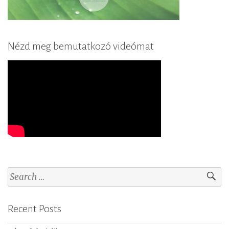
Nézd meg bemutatkozó videómat
S
e
a
Recent Posts
r
c