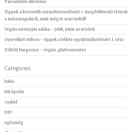
Társadalmi dilemma
h
f
Tippek a kevesebb szeméttermelésért + megdöbbentő tények
o
a műanyagokról, amit még te sem tudtál!
r
Vegán nemtojás saláta – jobb, mint az eredeti
:
Gyerekkel otthon – tippek a békés együttműködésért 1. rész
Töltött burgonya – vegán, gluténmentes
Categories
baba
bőrápolás
család
DIY
egészség