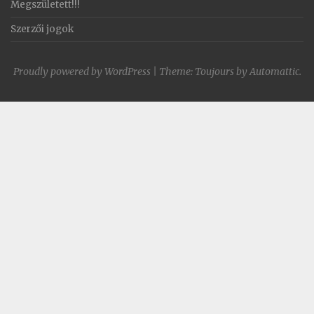
Megszületett!!!
Szerzői jogok
Proudly powered by WordPress
|
Theme: Toujours by
Automattic
.