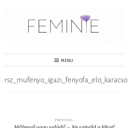
S
k
i
p
t
o
c
MENU
o
n
rsz_mufenyo_igazi_fenyofa_elo_karacs
t
e
n
t
Post
PREVIOUS
Műfenyő vagy valódi? – Ne sajnáld a fákat!