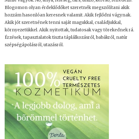
Minie vagyok. Nő, anya, feleség, társ, utazó, kereső, felfedező.
Blogomon olyan érdeklődőket szeretnék megszólítani akik
hozzám hasonlóan keresnek valamit. Akik fejlődni vágynak.
Akik jót szeretnének tenni saját magukkal, családjukkal,
környezetükkel. Akik nyitottak, tudatosak vagy törekednek rá.
Érzések, tapasztalatok tiszta táplálkozásról, babákról, natúr
szépségápolásról, utazásról.