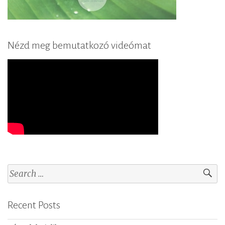
Nézd meg bemutatkozó videómat
S
e
a
Recent Posts
r
c