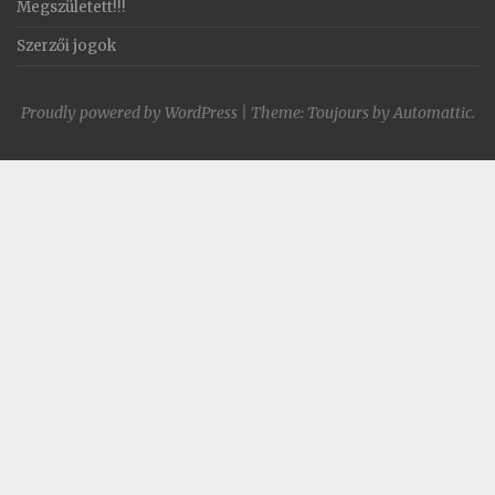
Megszületett!!!
Szerzői jogok
Proudly powered by WordPress
|
Theme: Toujours by
Automattic
.