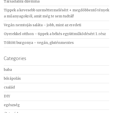
Társadalmi dilemma
h
f
Tippek a kevesebb szeméttermelésért + megdöbbentő tények
o
a műanyagokról, amit még te sem tudtál!
r
Vegán nemtojás saláta – jobb, mint az eredeti
:
Gyerekkel otthon – tippek a békés együttműködésért 1. rész
Töltött burgonya – vegán, gluténmentes
Categories
baba
bőrápolás
család
DIY
egészség