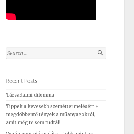
S
e
a
r
Recent Posts
c
h
Társadalmi dilemma
f
Tippek a kevesebb szeméttermelésért +
o
megdöbbentő tények a műanyagokról,
r
amit még te sem tudtál!
:
Vegán nemtojás saláta – jobb, mint az