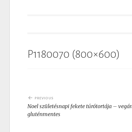
t
P1180070 (800×600)
Post
PREVIOUS
navigation
Noel születésnapi fekete túrótortája – vegán
gluténmentes