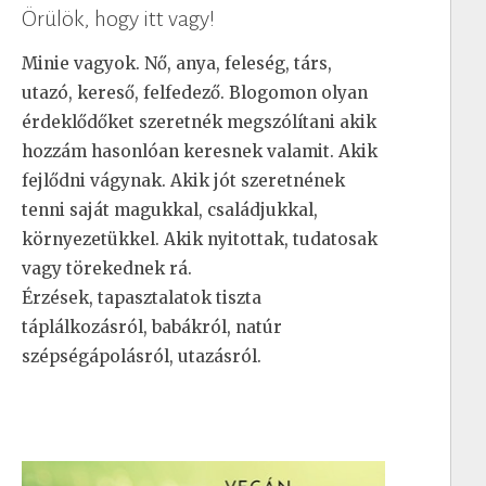
Örülök, hogy itt vagy!
Minie vagyok. Nő, anya, feleség, társ,
utazó, kereső, felfedező. Blogomon olyan
érdeklődőket szeretnék megszólítani akik
hozzám hasonlóan keresnek valamit. Akik
fejlődni vágynak. Akik jót szeretnének
tenni saját magukkal, családjukkal,
környezetükkel. Akik nyitottak, tudatosak
vagy törekednek rá.
Érzések, tapasztalatok tiszta
táplálkozásról, babákról, natúr
szépségápolásról, utazásról.