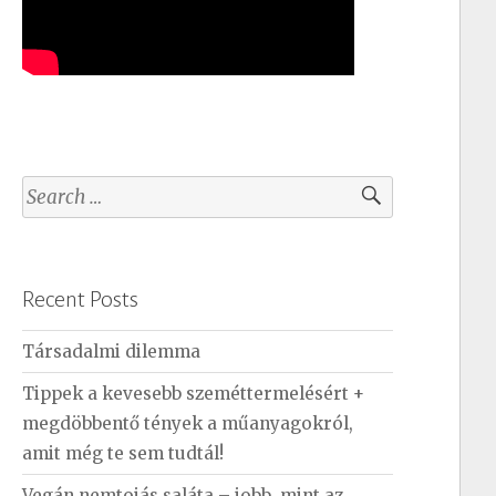
S
e
a
r
Recent Posts
c
h
Társadalmi dilemma
f
Tippek a kevesebb szeméttermelésért +
o
megdöbbentő tények a műanyagokról,
r
amit még te sem tudtál!
:
Vegán nemtojás saláta – jobb, mint az