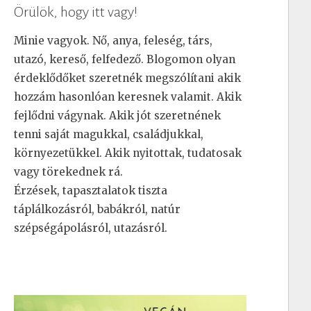
Örülök, hogy itt vagy!
Minie vagyok. Nő, anya, feleség, társ,
utazó, kereső, felfedező. Blogomon olyan
érdeklődőket szeretnék megszólítani akik
hozzám hasonlóan keresnek valamit. Akik
fejlődni vágynak. Akik jót szeretnének
tenni saját magukkal, családjukkal,
környezetükkel. Akik nyitottak, tudatosak
vagy törekednek rá.
Érzések, tapasztalatok tiszta
táplálkozásról, babákról, natúr
szépségápolásról, utazásról.