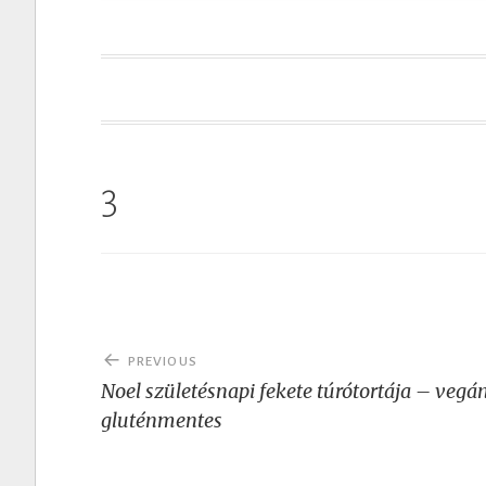
t
3
Post
PREVIOUS
navigation
Noel születésnapi fekete túrótortája – vegán
gluténmentes