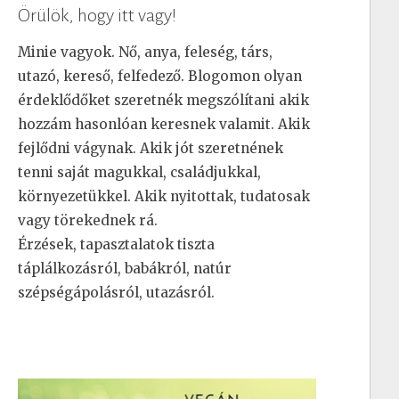
Örülök, hogy itt vagy!
Minie vagyok. Nő, anya, feleség, társ,
utazó, kereső, felfedező. Blogomon olyan
érdeklődőket szeretnék megszólítani akik
hozzám hasonlóan keresnek valamit. Akik
fejlődni vágynak. Akik jót szeretnének
tenni saját magukkal, családjukkal,
környezetükkel. Akik nyitottak, tudatosak
vagy törekednek rá.
Érzések, tapasztalatok tiszta
táplálkozásról, babákról, natúr
szépségápolásról, utazásról.