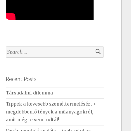
S
e
a
r
Recent Posts
c
h
Társadalmi dilemma
f
Tippek a kevesebb szeméttermelésért +
o
megdöbbentő tények a műanyagokról,
r
amit még te sem tudtál!
:
Vegán nemtojás saláta – jobb, mint az