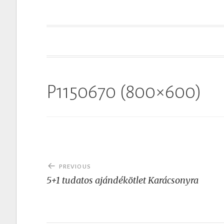
t
P1150670 (800×600)
Post
PREVIOUS
navigation
5+1 tudatos ajándékötlet Karácsonyra