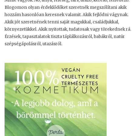
Minie vagyok. Nő, anya, feleség, társ, utazó, kereső, felfedező.
Blogomon olyan érdeklődőket szeretnék megszólítani akik
hozzám hasonlóan keresnek valamit. Akik fejlődni vágynak.
Akik jót szeretnének tenni saját magukkal, családjukkal,
környezetükkel. Akik nyitottak, tudatosak vagy törekednek rá.
Érzések, tapasztalatok tiszta táplálkozásról, babákról, natúr
szépségápolásról, utazásról.