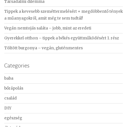
Társadalmi dilemma
h
f
Tippek a kevesebb szeméttermelésért + megdöbbentő tények
o
a műanyagokról, amit még te sem tudtál!
r
Vegán nemtojás saláta – jobb, mint az eredeti
:
Gyerekkel otthon – tippek a békés együttműködésért 1. rész
Töltött burgonya – vegán, gluténmentes
Categories
baba
bőrápolás
család
DIY
egészség