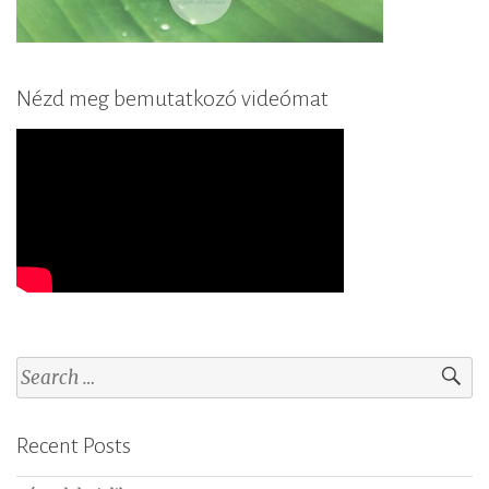
Nézd meg bemutatkozó videómat
S
e
a
Recent Posts
r
c