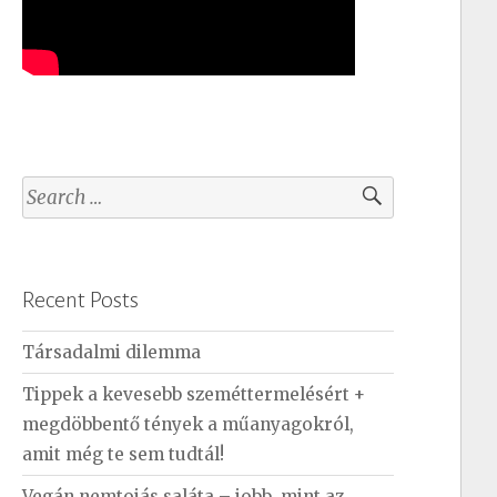
S
e
a
r
Recent Posts
c
h
Társadalmi dilemma
f
Tippek a kevesebb szeméttermelésért +
o
megdöbbentő tények a műanyagokról,
r
amit még te sem tudtál!
:
Vegán nemtojás saláta – jobb, mint az