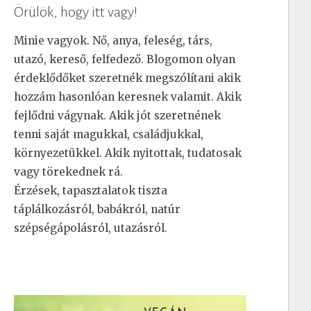
Örülök, hogy itt vagy!
Minie vagyok. Nő, anya, feleség, társ,
utazó, kereső, felfedező. Blogomon olyan
érdeklődőket szeretnék megszólítani akik
hozzám hasonlóan keresnek valamit. Akik
fejlődni vágynak. Akik jót szeretnének
tenni saját magukkal, családjukkal,
környezetükkel. Akik nyitottak, tudatosak
vagy törekednek rá.
Érzések, tapasztalatok tiszta
táplálkozásról, babákról, natúr
szépségápolásról, utazásról.