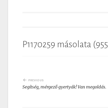
t
P1170259 másolata (95
Post
PREVIOUS
navigation
Segítség, mérgező gyertyák! Van megoldás.