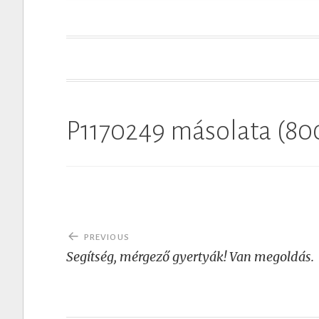
t
P1170249 másolata (8
Post
PREVIOUS
navigation
Segítség, mérgező gyertyák! Van megoldás.