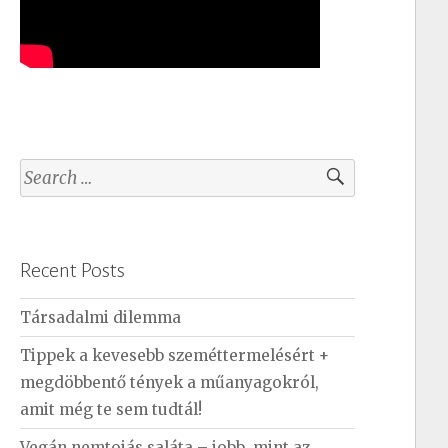
S
e
a
r
Recent Posts
c
h
Társadalmi dilemma
f
Tippek a kevesebb szeméttermelésért +
o
megdöbbentő tények a műanyagokról,
r
amit még te sem tudtál!
:
Vegán nemtojás saláta – jobb, mint az