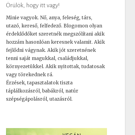
Örülök, hogy itt vagy!
Minie vagyok. Nő, anya, feleség, társ,
utazó, kereső, felfedező. Blogomon olyan
érdeklődőket szeretnék megszólítani akik
hozzám hasonlóan keresnek valamit. Akik
fejlődni vágynak. Akik jót szeretnének
tenni saját magukkal, családjukkal,
környezetükkel. Akik nyitottak, tudatosak
vagy törekednek rá.
Érzések, tapasztalatok tiszta
táplálkozásról, babákról, natúr
szépségápolásról, utazásról.