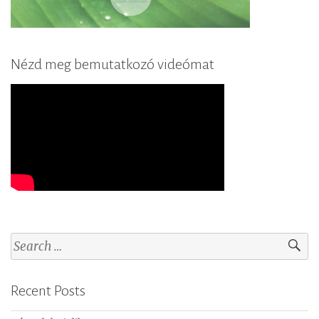
Nézd meg bemutatkozó videómat
S
e
a
Recent Posts
r
c