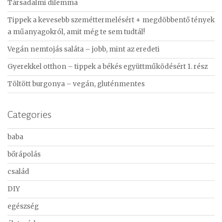
Társadalmi dilemma
h
f
Tippek a kevesebb szeméttermelésért + megdöbbentő tények
o
a műanyagokról, amit még te sem tudtál!
r
Vegán nemtojás saláta – jobb, mint az eredeti
:
Gyerekkel otthon – tippek a békés együttműködésért 1. rész
Töltött burgonya – vegán, gluténmentes
Categories
baba
bőrápolás
család
DIY
egészség