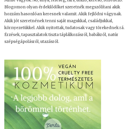
Minie vagyok. Nő, anya, feleség, társ, utazó, kereső, felfedező.
Blogomon olyan érdeklődőket szeretnék megszólítani akik
hozzám hasonlóan keresnek valamit. Akik fejlődni vágynak.
Akik jót szeretnének tenni saját magukkal, családjukkal,
környezetükkel. Akik nyitottak, tudatosak vagy törekednek rá.
Érzések, tapasztalatok tiszta táplálkozásról, babákról, natúr
szépségápolásról, utazásról.