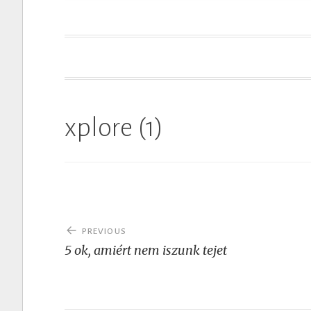
t
xplore (1)
Post
PREVIOUS
navigation
5 ok, amiért nem iszunk tejet