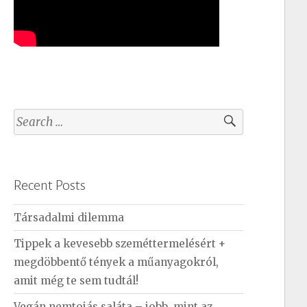
S
e
a
r
Recent Posts
c
h
Társadalmi dilemma
f
Tippek a kevesebb szeméttermelésért +
o
megdöbbentő tények a műanyagokról,
r
amit még te sem tudtál!
:
Vegán nemtojás saláta – jobb, mint az