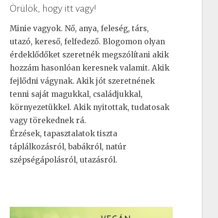
Örülök, hogy itt vagy!
Minie vagyok. Nő, anya, feleség, társ,
utazó, kereső, felfedező. Blogomon olyan
érdeklődőket szeretnék megszólítani akik
hozzám hasonlóan keresnek valamit. Akik
fejlődni vágynak. Akik jót szeretnének
tenni saját magukkal, családjukkal,
környezetükkel. Akik nyitottak, tudatosak
vagy törekednek rá.
Érzések, tapasztalatok tiszta
táplálkozásról, babákról, natúr
szépségápolásról, utazásról.