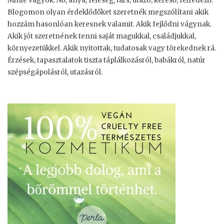
Minie vagyok. Nő, anya, feleség, társ, utazó, kereső, felfedező.
Blogomon olyan érdeklődőket szeretnék megszólítani akik
hozzám hasonlóan keresnek valamit. Akik fejlődni vágynak.
Akik jót szeretnének tenni saját magukkal, családjukkal,
környezetükkel. Akik nyitottak, tudatosak vagy törekednek rá.
Érzések, tapasztalatok tiszta táplálkozásról, babákról, natúr
szépségápolásról, utazásról.