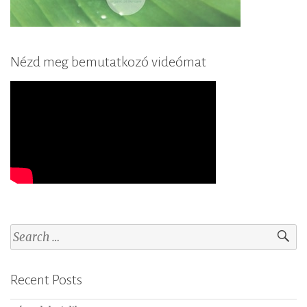
Nézd meg bemutatkozó videómat
S
e
a
Recent Posts
r
c