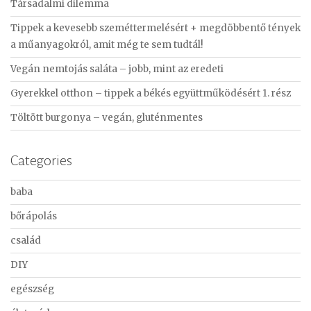
Társadalmi dilemma
h
f
Tippek a kevesebb szeméttermelésért + megdöbbentő tények
o
a műanyagokról, amit még te sem tudtál!
r
Vegán nemtojás saláta – jobb, mint az eredeti
:
Gyerekkel otthon – tippek a békés együttműködésért 1. rész
Töltött burgonya – vegán, gluténmentes
Categories
baba
bőrápolás
család
DIY
egészség