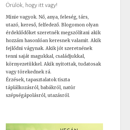
Örülök, hogy itt vagy!
Minie vagyok. Nő, anya, feleség, társ,
utazó, kereső, felfedező. Blogomon olyan
érdeklődőket szeretnék megszólítani akik
hozzám hasonlóan keresnek valamit. Akik
fejlődni vágynak. Akik jót szeretnének
tenni saját magukkal, családjukkal,
környezetükkel. Akik nyitottak, tudatosak
vagy törekednek rá.
Érzések, tapasztalatok tiszta
táplálkozásról, babákról, natúr
szépségápolásról, utazásról.