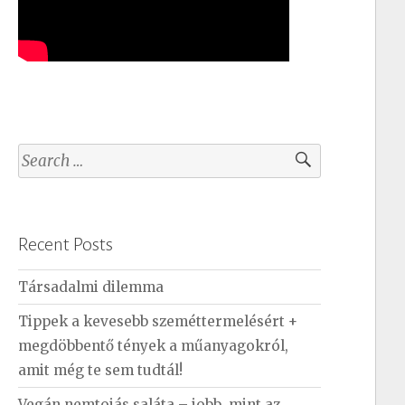
S
e
a
r
Recent Posts
c
h
Társadalmi dilemma
f
Tippek a kevesebb szeméttermelésért +
o
megdöbbentő tények a műanyagokról,
r
amit még te sem tudtál!
:
Vegán nemtojás saláta – jobb, mint az