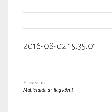
t
2016-08-02 15.35.01
Post
PREVIOUS
navigation
Makicsalád a világ körül