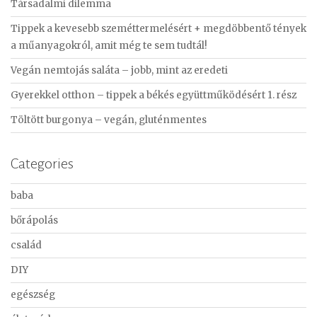
Társadalmi dilemma
h
f
Tippek a kevesebb szeméttermelésért + megdöbbentő tények
o
a műanyagokról, amit még te sem tudtál!
r
Vegán nemtojás saláta – jobb, mint az eredeti
:
Gyerekkel otthon – tippek a békés együttműködésért 1. rész
Töltött burgonya – vegán, gluténmentes
Categories
baba
bőrápolás
család
DIY
egészség