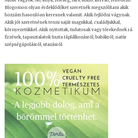
Minie vagyok. Nő, anya, feleség, társ, utazó, kereső, felfedező.
Blogomon olyan érdeklődőket szeretnék megszólítani akik
hozzám hasonlóan keresnek valamit. Akik fejlődni vágynak.
Akik jót szeretnének tenni saját magukkal, családjukkal,
környezetükkel. Akik nyitottak, tudatosak vagy törekednek rá.
Érzések, tapasztalatok tiszta táplálkozásról, babákról, natúr
szépségápolásról, utazásról.