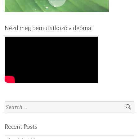
Nézd meg bemutatkozó videómat
S
e
a
Recent Posts
r
c