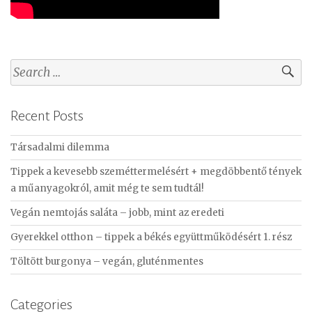
S
e
a
Recent Posts
r
c
Társadalmi dilemma
h
f
Tippek a kevesebb szeméttermelésért + megdöbbentő tények
o
a műanyagokról, amit még te sem tudtál!
r
Vegán nemtojás saláta – jobb, mint az eredeti
:
Gyerekkel otthon – tippek a békés együttműködésért 1. rész
Töltött burgonya – vegán, gluténmentes
Categories