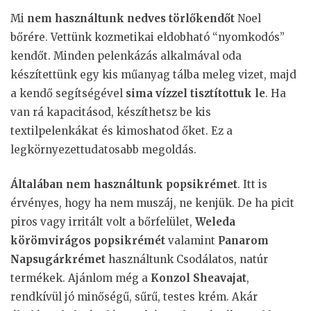
Mi
nem használtunk nedves törlőkendőt
Noel
bőrére. Vettünk kozmetikai eldobható “nyomkodós”
kendőt. Minden pelenkázás alkalmával oda
készítettünk egy kis műanyag tálba meleg vizet, majd
a kendő segítségével
sima vízzel tisztítottuk le
. Ha
van rá kapacitásod, készíthetsz be kis
textilpelenkákat és kimoshatod őket. Ez a
legkörnyezettudatosabb megoldás.
Általában nem használtunk popsikrémet
. Itt is
érvényes, hogy ha nem muszáj, ne kenjük. De ha picit
piros vagy irritált volt a bőrfelület,
Weleda
körömvirágos popsikrémét
valamint
Panarom
Napsugárkrémet
használtunk Csodálatos, natúr
termékek. Ajánlom még a
Konzol Sheavajat
,
rendkívül jó minőségű, sűrű, testes krém. Akár