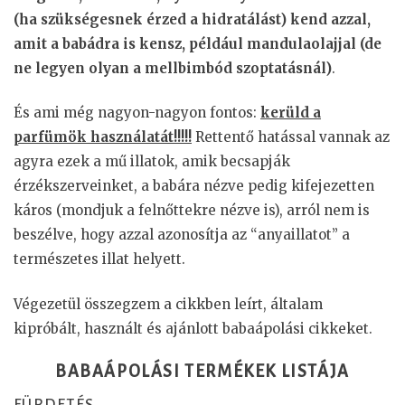
(ha szükségesnek érzed a hidratálást) kend azzal,
amit a babádra is kensz, például mandulaolajjal (de
ne legyen olyan a mellbimbód szoptatásnál)
.
És ami még nagyon-nagyon fontos:
kerüld a
parfümök használatát!!!!!
Rettentő hatással vannak az
agyra ezek a mű illatok, amik becsapják
érzékszerveinket, a babára nézve pedig kifejezetten
káros (mondjuk a felnőttekre nézve is), arról nem is
beszélve, hogy azzal azonosítja az “anyaillatot” a
természetes illat helyett.
Végezetül összegzem a cikkben leírt, általam
kipróbált, használt és ajánlott babaápolási cikkeket.
BABAÁPOLÁSI TERMÉKEK LISTÁJA