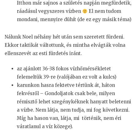
Itthon már sajnos a születés napján megfürdetik,
ráadásul vegyszeres vízben
El nem tudom
mondani, mennyire dühít (de ez egy másik téma)
Nálunk Noel néhány hét után sem szeretett fürdeni.
Ekkor taktikát váltottunk, és mintha elvágták volna
ellenszevét az esti fürdetés iránt.
az ajánlott 36-38 fokos vízhőmérsékletet
felemeltük 39-re (valójában ez volt a kulcs)
karunkon hasra fektetve tértünk át, háton
fekvésről – Gondoljatok csak bele, milyen
rémisztő lehet szegénykéknek hanyatt beletenni
a vízbe. Nem látja, nem tudja, mi fog következni.
Míg ha hason van, látja, mi történik, nem éri
váratlanul a víz közege).