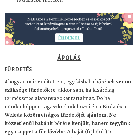
ÁPOLÁS
FÜRDETÉS
Ahogyan már említettem, egy kisbaba bőrének
semmi
szüksége fürdetőkre
, akkor sem, ha kizárólag
természetes alapanyagokat tartalmaz. De ha
mindenképpen ragaszkodunk hozzá én a
Biola és a
Weleda körömvirágos fürdetőjét ajánlom
.
Ne
közvetlenül babánk bőrére kenjük, hanem tegyünk
egy cseppet a fürdővízbe
. A haját (fejbőrét) is