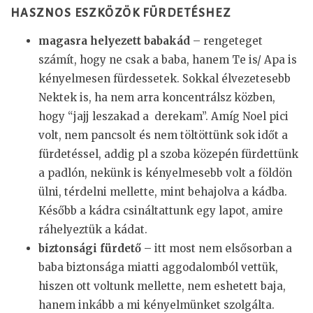
HASZNOS ESZKÖZÖK FÜRDETÉSHEZ
magasra helyezett babakád
– rengeteget
számít, hogy ne csak a baba, hanem Te is/ Apa is
kényelmesen fürdessetek. Sokkal élvezetesebb
Nektek is, ha nem arra koncentrálsz közben,
hogy “jajj leszakad a derekam”. Amíg Noel pici
volt, nem pancsolt és nem töltöttünk sok időt a
fürdetéssel, addig pl a szoba közepén fürdettünk
a padlón, nekünk is kényelmesebb volt a földön
ülni, térdelni mellette, mint behajolva a kádba.
Később a kádra csináltattunk egy lapot, amire
ráhelyeztük a kádat.
biztonsági fürdető
– itt most nem elsősorban a
baba biztonsága miatti aggodalomból vettük,
hiszen ott voltunk mellette, nem eshetett baja,
hanem inkább a mi kényelmünket szolgálta.