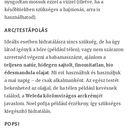
nyugodtan mossuk ezzel a vízzel (illetve, ha a
későbbiekben szükséges a hajmosás, arra is
használhatod).
ARC/TESTÁPOLÁS
Ideális esetben hidratálásra sincs szükség, de ha úgy
látod igényli a bőre (például télen), vagy nem szárazon
szeretnéd végezni a babamasszázst, ajánlom a
teljesen natúr, hidegen sajtolt, finomítatlan, bio
édesmandula olajat
. Mi ezt használtuk és használjuk
a mai napig – de csak alkalmanként. Az egész testét
bekenheted az olajjal, de ha télen például kevésnek
találod, a
Weleda körömvirágos arckrém
jét
javaslom. Noel pofija például érzékeny, így szükséges
kiegészítő hidratálás.
POPSI