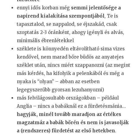
ennyi idős korban még
semmi jelentősége a
napirend kialakítása szempontjából
, Te is
tapasztalod, se nappalod, se éjszakád, csak
szoptatás 2-3 óránként, ahogy igényli és alvás,
minimális ébrenlétekkel
széklete is könnyedén eltávolítható sima vizes
kendővel, nem marad bőre büdös az anyatejes
széklet után, nincs miért szappanozni (az megint
más kérdés, ha kifolyik a pelenkából és még a
nyaka is “olyan” – abban az esetben
legegyszerűbb gyorsan lezuhanyozni)
más felvilágosultabb országokban – például
Anglia – nincs a babáknál ez a fürdetésmánia…
hagyják, minél tovább maradjon az értékes
magzatmáz a babák bőrén és nem is javasolják
a (rendszeres) fürdetést az első hetekben
.