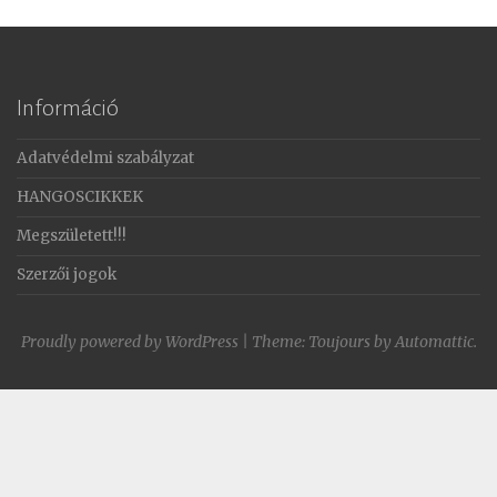
Információ
Adatvédelmi szabályzat
HANGOSCIKKEK
Megszületett!!!
Szerzői jogok
Proudly powered by WordPress
|
Theme: Toujours by
Automattic
.