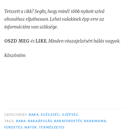
Tetszett a cikk? Segíts, hogy minél több nyitott szívű
olvasóhoz eljuthasson. Lehet valakinek épp erre az
információra van szüksége.
OSZD MEG
és
LIKE
. Minden visszajelzésért hálás vagyok.
Köszönöm
CATEGORIES
BABA
,
EGÉSZSÉG
,
SZÉPSÉG
TAGS
BABA
,
BABAÁPOLÁS
,
BABAFÜRDETÉS
,
BABAMAMA
,
FÜRDETÉS
,
NATÚR
,
TERMÉSZETES