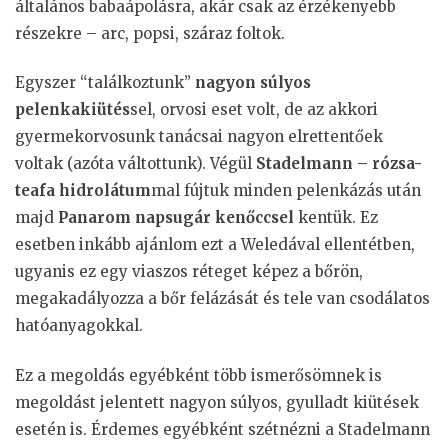
általános babaápolásra, akár csak az érzékenyebb
részekre – arc, popsi, száraz foltok.
Egyszer “találkoztunk”
nagyon súlyos
pelenkakiütés
sel, orvosi eset volt, de az akkori
gyermekorvosunk tanácsai nagyon elrettentőek
voltak (azóta váltottunk). Végül
Stadelmann – rózsa-
teafa hidrolátum
mal fújtuk minden pelenkázás után
majd
Panarom napsugár kenőccsel
kentük. Ez
esetben inkább ajánlom ezt a Weledával ellentétben,
ugyanis ez egy viaszos réteget képez a bőrön,
megakadályozza a bőr felázását és tele van csodálatos
hatóanyagokkal.
Ez a megoldás egyébként több ismerősömnek is
megoldást jelentett nagyon súlyos, gyulladt kiütések
esetén is. Érdemes egyébként szétnézni a Stadelmann