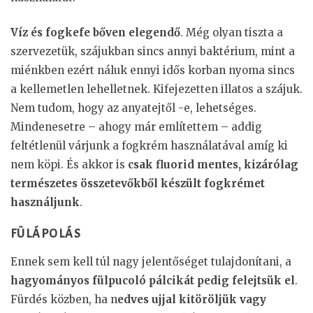
Víz és fogkefe bőven elegendő
. Még olyan tiszta a
szervezetük, szájukban sincs annyi baktérium, mint a
miénkben ezért náluk ennyi idős korban nyoma sincs
a kellemetlen lehelletnek. Kifejezetten illatos a szájuk.
Nem tudom, hogy az anyatejtől -e, lehetséges.
Mindenesetre – ahogy már említettem – addig
feltétlenül várjunk a fogkrém használatával amíg ki
nem köpi. És akkor is
csak fluorid mentes, kizárólag
természetes összetevőkből készült fogkrémet
használjunk
.
FÜLÁPOLÁS
Ennek sem kell túl nagy jelentőséget tulajdonítani, a
hagyományos fülpucoló pálcikát pedig felejtsük el
.
Fürdés közben, ha n
edves ujjal kitöröljük vagy