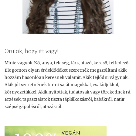
Örülök, hogy itt vagy!
Minie vagyok. Nő, anya, feleség, társ, utazó, kereső, felfedező.
Blogomon olyan érdeklődőket szeretnék megszólítani akik
hozzám hasonlóan keresnek valamit. Akik fejlődni vágynak.
Akik jót szeretnének tenni saját magukkal, családjukkal,
környezetükkel. Akik nyitottak, tudatosak vagy törekednek rá.
Érzések, tapasztalatok tiszta táplálkozásról, babákról, natúr
szépségápolásról, utazásról.