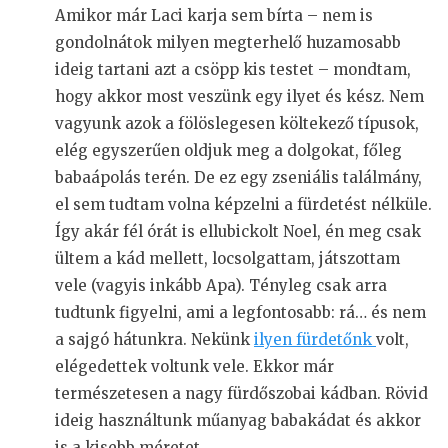
Amikor már Laci karja sem bírta – nem is
gondolnátok milyen megterhelő huzamosabb
ideig tartani azt a csöpp kis testet – mondtam,
hogy akkor most veszünk egy ilyet és kész. Nem
vagyunk azok a fölöslegesen költekező típusok,
elég egyszerűen oldjuk meg a dolgokat, főleg
babaápolás terén. De ez egy zseniális találmány,
el sem tudtam volna képzelni a fürdetést nélküle.
Így akár fél órát is ellubickolt Noel, én meg csak
ültem a kád mellett, locsolgattam, játszottam
vele (vagyis inkább Apa). Tényleg csak arra
tudtunk figyelni, ami a legfontosabb: rá… és nem
a sajgó hátunkra. Nekünk
ilyen fürdetőnk
volt,
elégedettek voltunk vele. Ekkor már
természetesen a nagy fürdőszobai kádban. Rövid
ideig használtunk műanyag babakádat és akkor
is a kisebb méretet.