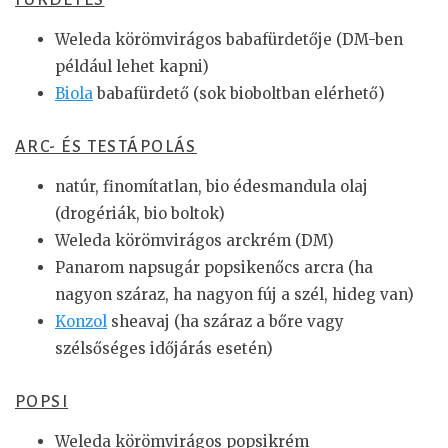
FÜRDETÉS
Weleda körömvirágos babafürdetője (DM-ben
például lehet kapni)
Biola
babafürdető (sok bioboltban elérhető)
ARC- ÉS TESTÁPOLÁS
natúr, finomítatlan, bio édesmandula olaj
(drogériák, bio boltok)
Weleda körömvirágos arckrém (DM)
Panarom napsugár popsikenőcs arcra (ha
nagyon száraz, ha nagyon fúj a szél, hideg van)
Konzol
sheavaj (ha száraz a bőre vagy
szélsőséges időjárás esetén)
POPSI
Weleda körömvirágos popsikrém