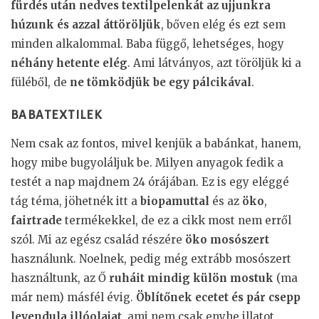
fürdés után nedves textilpelenkát az ujjunkra
húzunk és azzal áttöröljük
, bőven elég és ezt sem
minden alkalommal. Baba függő, lehetséges, hogy
néhány hetente elég
. Ami látványos, azt töröljük ki a
füléből, de
ne tömködjük be egy pálcikával
.
BABATEXTILEK
Nem csak az fontos, mivel kenjük a babánkat, hanem,
hogy mibe bugyoláljuk be. Milyen anyagok fedik a
testét a nap majdnem 24 órájában. Ez is egy eléggé
tág téma, jöhetnék itt a
biopamuttal
és az
öko
,
fairtrade
termékekkel, de ez a cikk most nem erről
szól. Mi az egész család részére
öko mosószert
használunk. Noelnek, pedig még extrább mosószert
használtunk, az Ő
ruháit mindig külön mostuk
(ma
már nem) másfél évig.
Öblítőnek ecetet és pár csepp
levendula illóolajat
, ami nem csak enyhe illatot