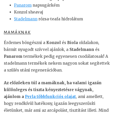
Panarom
napsugárkém
Konzol sheavaj
Stadelmann
rózsa-teafa hidrolátum
MAMÁKNAK
Érdemes böngészni a
Konzol
és
Biola
oldalakon,
bármit nyugodt szívvel ajánlok, a
Stadelmann
és
Panarom
termékek pedig egyenesen csodálatosak! A
stadelmann termékek nekem nagyon sokat segítettek
a szülés utáni regenerációban.
Az előzőeken túl a mamáknak, ha valami igazán
különleges és tiszta kényeztetésre vágynak,
ajánlom a
Perla többfunkciós olajat
, ami amellett,
hogy rendkívül hatékony, igazán leegyszerűsíti
életünket, már ami az arcápolást, tisztítást illeti. Mind