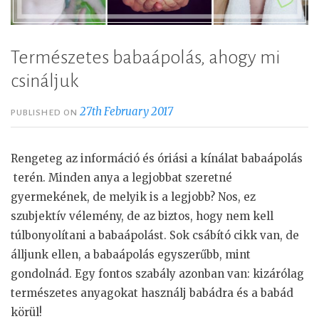
Természetes babaápolás, ahogy mi
csináljuk
27th February 2017
PUBLISHED ON
Rengeteg az információ és óriási a kínálat babaápolás
terén. Minden anya a legjobbat szeretné
gyermekének, de melyik is a legjobb? Nos, ez
szubjektív vélemény, de az biztos, hogy nem kell
túlbonyolítani a babaápolást. Sok csábító cikk van, de
álljunk ellen, a babaápolás egyszerűbb, mint
gondolnád. Egy fontos szabály azonban van: kizárólag
természetes anyagokat használj babádra és a babád
körül!