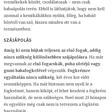
termékekek között, csodálatosak – nem csak
babaápolás terén. Ebből is láthatjátok, hogy nem kell
azonnal a kemikáliákhoz nyúlni, főleg, ha babád
bőréről van szó, hiszen minden ott van a
természetben.
SZÁJÁPOLÁS
Amíg ki nem bújtak teljesen az első fogak, addig
nincs szükség különösebben szájápolásra
. Ha már
megvannak az
első fogacskák, puha sörtéjű vagy
gumi babafogkefével
végezzük.
Fogkrémre
egyáltalán nincs szükség
, két éves kor előtt
semmiképpen. Ha már biztosan nem nyeli le a
fogkrémet, hanem kiköpi, el lehet kezdeni a fogkrém
használatát, de nem szükséges. Noel most 23 hónapos
és egyelőre még csak nem is tervezem a fogkrém
használatát.