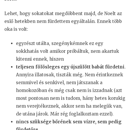
Lehet, hogy sokatokat megdöbbent majd, de Noelt az
eslő hetekben nem fürdettem egyáltalán. Ennek több
oka is volt:
egyrészt utálta, szegénykémnek ez egy
sokkhatás volt amikor próbáltuk, nem akartuk
kitenni ennek, hiszen
teljesen fölösleges egy újszülött babát fürdetni
.
Annyira illatosak, tiszták még. Nem érintkeznek
semmivel és senkivel, nem játszanak a
homokozóban és még csak nem is izzadnak (azt
most pontosan nem is tudom, hány hetes korukig
nem verejtékeznek, akkor sem ha melegük van,
de utána járok. Már rég foglalkoztam ezzel).
nincs szüksége bőrének sem vízre, sem pedig
fürdetőre