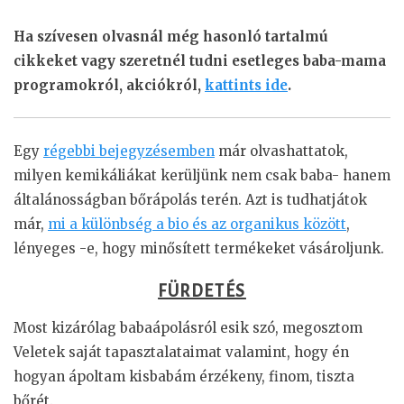
Ha szívesen olvasnál még hasonló tartalmú
cikkeket vagy szeretnél tudni esetleges baba-mama
programokról, akciókról,
kattints ide
.
Egy
régebbi bejegyzésemben
már olvashattatok,
milyen kemikáliákat kerüljünk nem csak baba- hanem
általánosságban bőrápolás terén. Azt is tudhatjátok
már,
mi a különbség a bio és az organikus között
,
lényeges -e, hogy minősített termékeket vásároljunk.
FÜRDETÉS
Most kizárólag babaápolásról esik szó, megosztom
Veletek saját tapasztalataimat valamint, hogy én
hogyan ápoltam kisbabám érzékeny, finom, tiszta
bőrét.