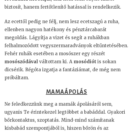
biztosít, hanem fertőtlenítő hatással is rendelkezik.
Az ecettől pedig ne félj, nem lesz ecetszagú a ruha,
ellenben nagyon hatékony és pénztárcabarát
megoldás. Lágyítja a vizet és segít a ruhákban
felhalmozódott vegyszermaradványok eltűntetésében.
Fehér ruhák esetében a mosószer egy részét
mosószódával
váltottam ki. A
mosódiót
is sokan
dicsérik. Régóta izgatja a fantáziámat, de még nem
próbáltam.
MAMAÁPOLÁS
Ne feledkezzünk meg a mamák ápolásáról sem,
ugyanis Te érintekezel legtöbbet a babáddal. Gyakori
bőrkontaktus, szoptatás. Mind-mind számítanak
kisbabád szempontjából is, hiszen bőrön és az