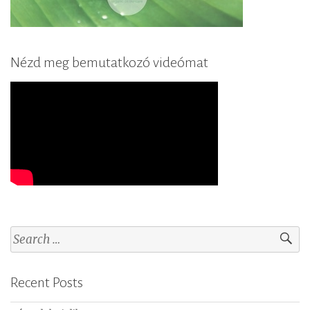
Nézd meg bemutatkozó videómat
S
e
a
Recent Posts
r
c