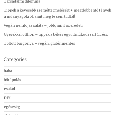
Társadalmi dilemma
h
f
Tippek a kevesebb szeméttermelésért + megdöbbentő tények
o
a műanyagokról, amit még te sem tudtál!
r
Vegán nemtojás saláta – jobb, mint az eredeti
:
Gyerekkel otthon – tippek a békés együttműködésért 1. rész
Töltött burgonya – vegán, gluténmentes
Categories
baba
bőrápolás
család
DIY
egészség