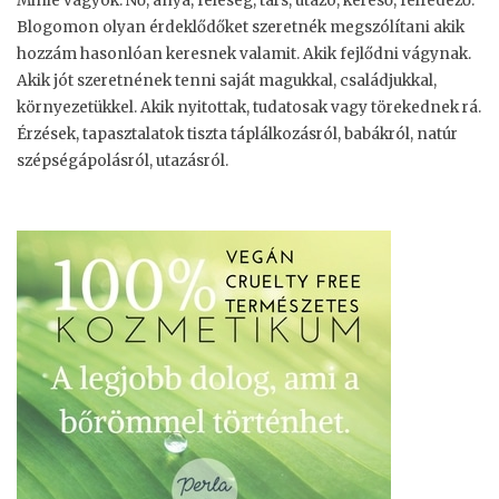
Minie vagyok. Nő, anya, feleség, társ, utazó, kereső, felfedező.
Blogomon olyan érdeklődőket szeretnék megszólítani akik
hozzám hasonlóan keresnek valamit. Akik fejlődni vágynak.
Akik jót szeretnének tenni saját magukkal, családjukkal,
környezetükkel. Akik nyitottak, tudatosak vagy törekednek rá.
Érzések, tapasztalatok tiszta táplálkozásról, babákról, natúr
szépségápolásról, utazásról.