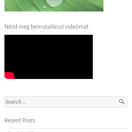
Nézd meg bemutatkozó videómat
S
e
a
Recent Posts
r
c