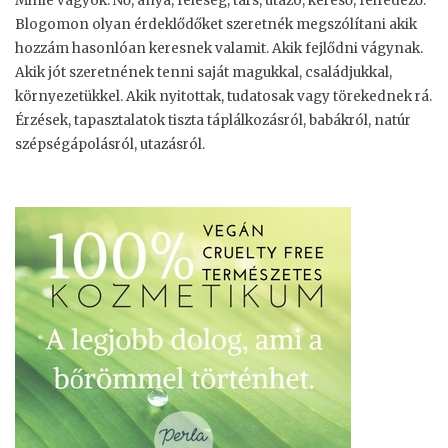
Minie vagyok. Nő, anya, feleség, társ, utazó, kereső, felfedező.
Blogomon olyan érdeklődőket szeretnék megszólítani akik
hozzám hasonlóan keresnek valamit. Akik fejlődni vágynak.
Akik jót szeretnének tenni saját magukkal, családjukkal,
környezetükkel. Akik nyitottak, tudatosak vagy törekednek rá.
Érzések, tapasztalatok tiszta táplálkozásról, babákról, natúr
szépségápolásról, utazásról.