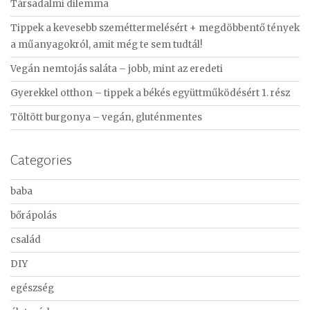
Társadalmi dilemma
h
f
Tippek a kevesebb szeméttermelésért + megdöbbentő tények
o
a műanyagokról, amit még te sem tudtál!
r
Vegán nemtojás saláta – jobb, mint az eredeti
:
Gyerekkel otthon – tippek a békés együttműködésért 1. rész
Töltött burgonya – vegán, gluténmentes
Categories
baba
bőrápolás
család
DIY
egészség