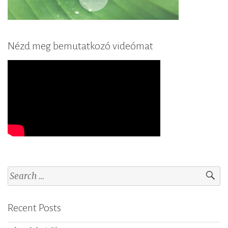
Nézd meg bemutatkozó videómat
S
e
a
Recent Posts
r
c