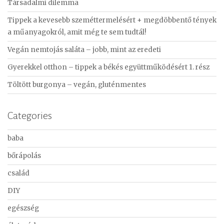
Társadalmi dilemma
h
f
Tippek a kevesebb szeméttermelésért + megdöbbentő tények
o
a műanyagokról, amit még te sem tudtál!
r
Vegán nemtojás saláta – jobb, mint az eredeti
:
Gyerekkel otthon – tippek a békés együttműködésért 1. rész
Töltött burgonya – vegán, gluténmentes
Categories
baba
bőrápolás
család
DIY
egészség