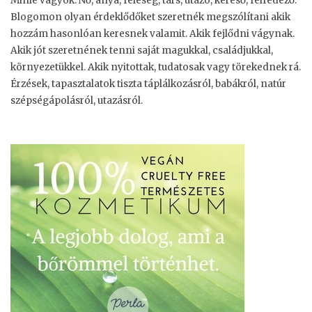
Minie vagyok. Nő, anya, feleség, társ, utazó, kereső, felfedező.
Blogomon olyan érdeklődőket szeretnék megszólítani akik
hozzám hasonlóan keresnek valamit. Akik fejlődni vágynak.
Akik jót szeretnének tenni saját magukkal, családjukkal,
környezetükkel. Akik nyitottak, tudatosak vagy törekednek rá.
Érzések, tapasztalatok tiszta táplálkozásról, babákról, natúr
szépségápolásról, utazásról.