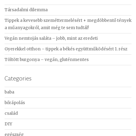
c
Társadalmi dilemma
h
f
Tippek a kevesebb szeméttermelésért + megdöbbentő tények
o
a műanyagokról, amit még te sem tudtál!
r
Vegán nemtojás saláta – jobb, mint az eredeti
:
Gyerekkel otthon – tippek a békés együttműködésért 1. rész
Töltött burgonya – vegán, gluténmentes
Categories
baba
bőrápolás
család
DIY
egészség