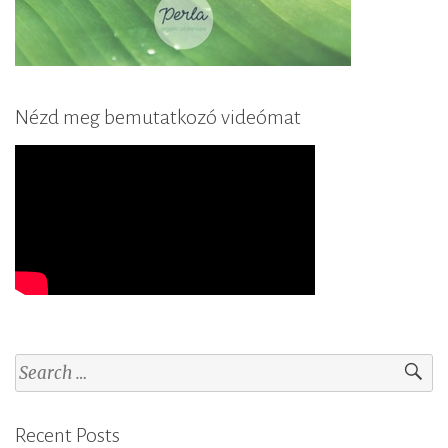
Nézd meg bemutatkozó videómat
S
e
a
Recent Posts
r