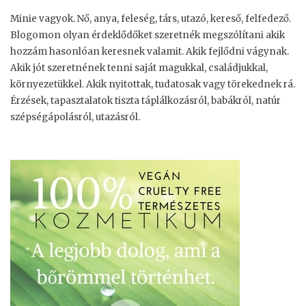
Minie vagyok. Nő, anya, feleség, társ, utazó, kereső, felfedező.
Blogomon olyan érdeklődőket szeretnék megszólítani akik
hozzám hasonlóan keresnek valamit. Akik fejlődni vágynak.
Akik jót szeretnének tenni saját magukkal, családjukkal,
környezetükkel. Akik nyitottak, tudatosak vagy törekednek rá.
Érzések, tapasztalatok tiszta táplálkozásról, babákról, natúr
szépségápolásról, utazásról.