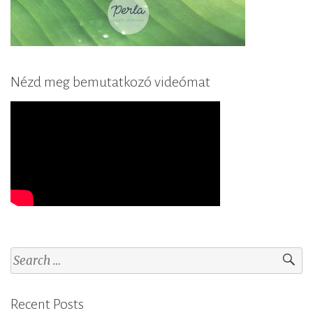
Nézd meg bemutatkozó videómat
S
e
a
Recent Posts
r