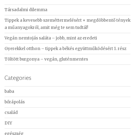
c
Társadalmi dilemma
h
f
Tippek a kevesebb szeméttermelésért + megdöbbentő tények
o
a műanyagokról, amit még te sem tudtál!
r
Vegán nemtojás saláta – jobb, mint az eredeti
:
Gyerekkel otthon – tippek a békés együttműködésért 1. rész
Töltött burgonya – vegán, gluténmentes
Categories
baba
bőrápolás
család
DIY
egészség