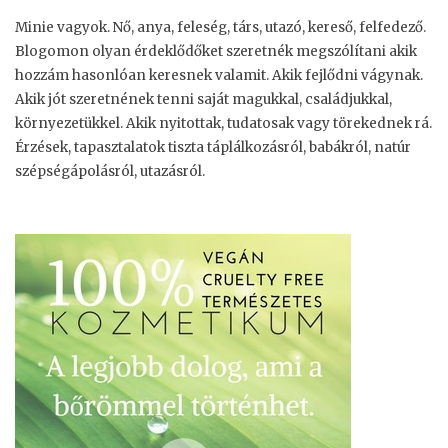
Minie vagyok. Nő, anya, feleség, társ, utazó, kereső, felfedező.
Blogomon olyan érdeklődőket szeretnék megszólítani akik
hozzám hasonlóan keresnek valamit. Akik fejlődni vágynak.
Akik jót szeretnének tenni saját magukkal, családjukkal,
környezetükkel. Akik nyitottak, tudatosak vagy törekednek rá.
Érzések, tapasztalatok tiszta táplálkozásról, babákról, natúr
szépségápolásról, utazásról.