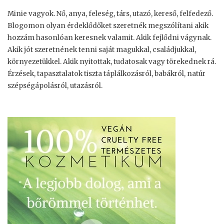
Minie vagyok. Nő, anya, feleség, társ, utazó, kereső, felfedező.
Blogomon olyan érdeklődőket szeretnék megszólítani akik
hozzám hasonlóan keresnek valamit. Akik fejlődni vágynak.
Akik jót szeretnének tenni saját magukkal, családjukkal,
környezetükkel. Akik nyitottak, tudatosak vagy törekednek rá.
Érzések, tapasztalatok tiszta táplálkozásról, babákról, natúr
szépségápolásról, utazásról.