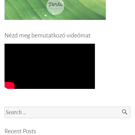
Nézd meg bemutatkozó videómat
S
e
a
Recent Posts
r