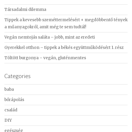
c
Társadalmi dilemma
h
f
Tippek a kevesebb szeméttermelésért + megdöbbentő tények
o
a műanyagokról, amit még te sem tudtál!
r
Vegán nemtojás saláta – jobb, mint az eredeti
:
Gyerekkel otthon – tippek a békés együttműködésért 1. rész
Töltött burgonya – vegán, gluténmentes
Categories
baba
bőrápolás
család
DIY
egészség