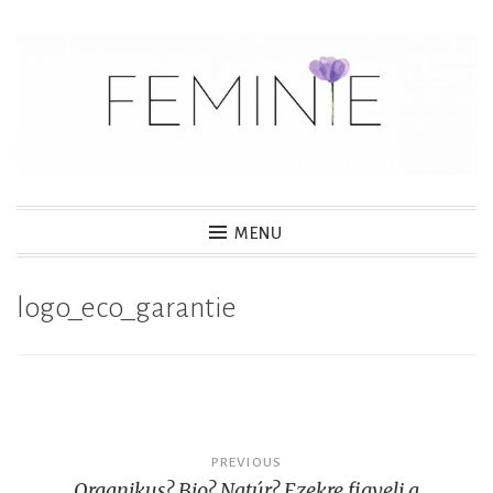
S
k
i
p
t
o
c
MENU
o
n
logo_eco_garantie
t
e
n
t
Post
PREVIOUS
Organikus? Bio? Natúr? Ezekre figyelj a