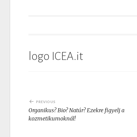
t
logo ICEA.it
Post
PREVIOUS
navigation
Organikus? Bio? Natúr? Ezekre figyelj a
kozmetikumoknál!