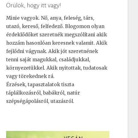
Örülök, hogy itt vagy!
Minie vagyok. Nő, anya, feleség, társ,
utazó, kereső, felfedező. Blogomon olyan
érdeklődőket szeretnék megszólítani akik
hozzám hasonlóan keresnek valamit. Akik
fejlődni vágynak. Akik jót szeretnének
tenni saját magukkal, családjukkal,
környezetükkel. Akik nyitottak, tudatosak
vagy törekednek rá.
Érzések, tapasztalatok tiszta
táplálkozásról, babákról, natúr
szépségápolásról, utazásról.