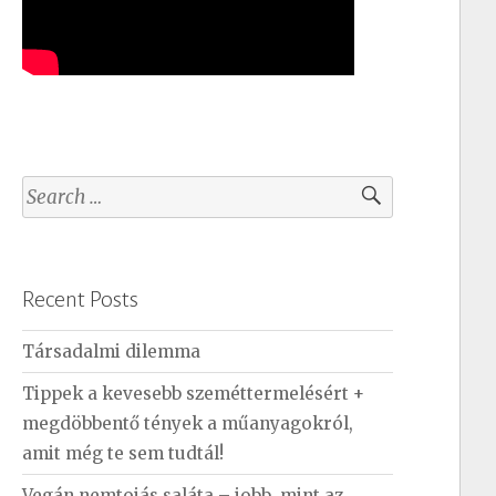
S
e
a
r
Recent Posts
c
h
Társadalmi dilemma
f
Tippek a kevesebb szeméttermelésért +
o
megdöbbentő tények a műanyagokról,
r
amit még te sem tudtál!
:
Vegán nemtojás saláta – jobb, mint az