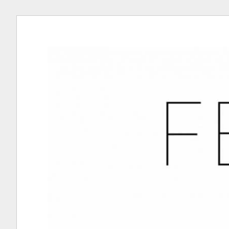
S
k
i
p
t
o
c
o
n
t
e
n