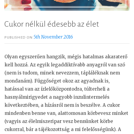
Cukor nélkül édesebb az élet
5th November 2016
PUBLISHED ON
Olyan egyszerűen hangzik, mégis hatalmas akaraterő
kell hozzá. Az egyik legaddiktívabb anyagról van szó
(nem is tudom, minek nevezzem, tápláléknak nem
mondanám). Függőséget okoz az agyadnak is,
hatással van az ízlelőközpontodra, túlterheli a
hasnyálmirigyedet a nagyobb inzulintermelés
következtében, a hízásról nem is beszélve. A cukor
mindenben benne van, alattomosan körbevesz minket
(vagyis az élelmiszeripar vesz bennünket körbe
cukorral, bár a tájékozottság a mi felelősségünk). A