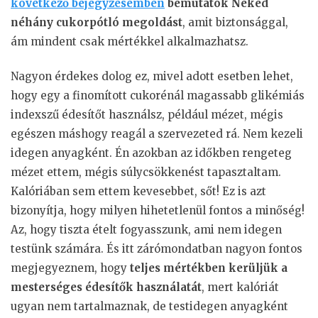
következő bejegyzésemben
bemutatok Neked
néhány cukorpótló megoldást
, amit biztonsággal,
ám mindent csak mértékkel alkalmazhatsz.
Nagyon érdekes dolog ez, mivel adott esetben lehet,
hogy egy a finomított cukorénál magassabb glikémiás
indexszű édesítőt használsz, például mézet, mégis
egészen máshogy reagál a szervezeted rá. Nem kezeli
idegen anyagként. Én azokban az időkben rengeteg
mézet ettem, mégis súlycsökkenést tapasztaltam.
Kalóriában sem ettem kevesebbet, sőt! Ez is azt
bizonyítja, hogy milyen hihetetlenül fontos a minőség!
Az, hogy tiszta ételt fogyasszunk, ami nem idegen
testünk számára. És itt zárómondatban nagyon fontos
megjegyeznem, hogy
teljes mértékben kerüljük a
mesterséges édesítők használatát
, mert kalóriát
ugyan nem tartalmaznak, de testidegen anyagként