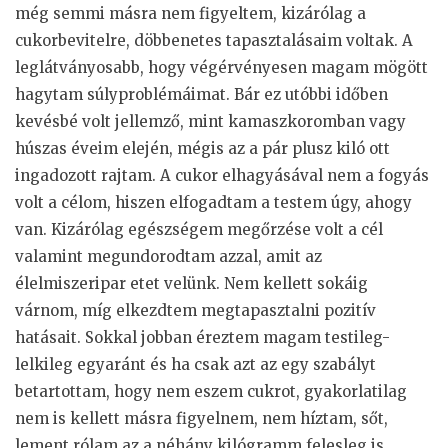
még semmi másra nem figyeltem, kizárólag a
cukorbevitelre, döbbenetes tapasztalásaim voltak. A
leglátványosabb, hogy végérvényesen magam mögött
hagytam súlyproblémáimat. Bár ez utóbbi időben
kevésbé volt jellemző, mint kamaszkoromban vagy
húszas éveim elején, mégis az a pár plusz kiló ott
ingadozott rajtam. A cukor elhagyásával nem a fogyás
volt a célom, hiszen elfogadtam a testem úgy, ahogy
van. Kizárólag egészségem megőrzése volt a cél
valamint megundorodtam azzal, amit az
élelmiszeripar etet velünk. Nem kellett sokáig
várnom, míg elkezdtem megtapasztalni pozitív
hatásait. Sokkal jobban éreztem magam testileg-
lelkileg egyaránt és ha csak azt az egy szabályt
betartottam, hogy nem eszem cukrot, gyakorlatilag
nem is kellett másra figyelnem, nem híztam, sőt,
lement rólam az a néhány kilógramm felesleg is.