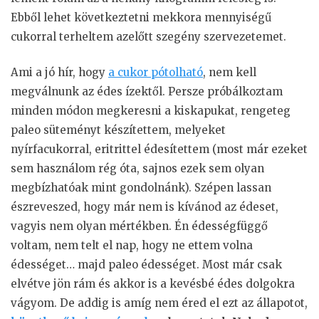
Ebből lehet következtetni mekkora mennyiségű
cukorral terheltem azelőtt szegény szervezetemet.
Ami a jó hír, hogy
a cukor pótolható
, nem kell
megválnunk az édes ízektől. Persze próbálkoztam
minden módon megkeresni a kiskapukat, rengeteg
paleo süteményt készítettem, melyeket
nyírfacukorral, eritrittel édesítettem (most már ezeket
sem használom rég óta, sajnos ezek sem olyan
megbízhatóak mint gondolnánk). Szépen lassan
észreveszed, hogy már nem is kívánod az édeset,
vagyis nem olyan mértékben. Én édességfüggő
voltam, nem telt el nap, hogy ne ettem volna
édességet… majd paleo édességet. Most már csak
elvétve jön rám és akkor is a kevésbé édes dolgokra
vágyom. De addig is amíg nem éred el ezt az állapotot,