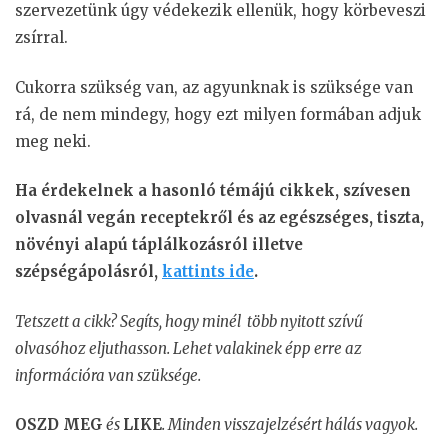
szervezetünk úgy védekezik ellenük, hogy körbeveszi
zsírral.
Cukorra szükség van, az agyunknak is szüksége van
rá, de nem mindegy, hogy ezt milyen formában adjuk
meg neki.
Ha érdekelnek a hasonló témájú cikkek, szívesen
olvasnál vegán receptekről és az egészséges, tiszta,
növényi alapú táplálkozásról illetve
szépségápolásról,
kattints ide
.
Tetszett a cikk? Segíts, hogy minél több nyitott szívű
olvasóhoz eljuthasson. Lehet valakinek épp erre az
információra van szüksége.
OSZD MEG
és
LIKE
. Minden visszajelzésért hálás vagyok.