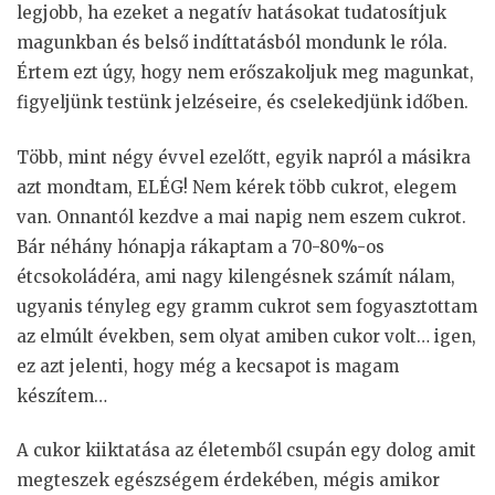
legjobb, ha ezeket a negatív hatásokat tudatosítjuk
magunkban és belső indíttatásból mondunk le róla.
Értem ezt úgy, hogy nem erőszakoljuk meg magunkat,
figyeljünk testünk jelzéseire, és cselekedjünk időben.
Több, mint négy évvel ezelőtt, egyik napról a másikra
azt mondtam, ELÉG! Nem kérek több cukrot, elegem
van. Onnantól kezdve a mai napig nem eszem cukrot.
Bár néhány hónapja rákaptam a 70-80%-os
étcsokoládéra, ami nagy kilengésnek számít nálam,
ugyanis tényleg egy gramm cukrot sem fogyasztottam
az elmúlt években, sem olyat amiben cukor volt… igen,
ez azt jelenti, hogy még a kecsapot is magam
készítem…
A cukor kiiktatása az életemből csupán egy dolog amit
megteszek egészségem érdekében, mégis amikor