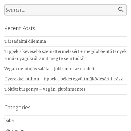
S
e
a
Recent Posts
r
c
Társadalmi dilemma
h
f
Tippek a kevesebb szeméttermelésért + megdöbbentő tények
o
a műanyagokról, amit még te sem tudtál!
r
Vegán nemtojás saláta – jobb, mint az eredeti
:
Gyerekkel otthon – tippek a békés együttműködésért 1. rész
Töltött burgonya – vegán, gluténmentes
Categories
baba
bőrápolás