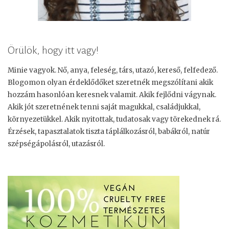
Örülök, hogy itt vagy!
Minie vagyok. Nő, anya, feleség, társ, utazó, kereső, felfedező.
Blogomon olyan érdeklődőket szeretnék megszólítani akik
hozzám hasonlóan keresnek valamit. Akik fejlődni vágynak.
Akik jót szeretnének tenni saját magukkal, családjukkal,
környezetükkel. Akik nyitottak, tudatosak vagy törekednek rá.
Érzések, tapasztalatok tiszta táplálkozásról, babákról, natúr
szépségápolásról, utazásról.