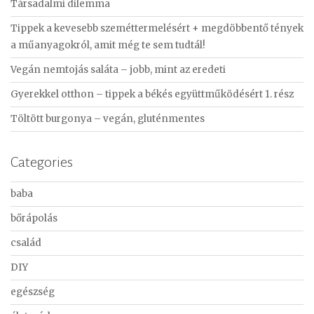
Társadalmi dilemma
h
f
Tippek a kevesebb szeméttermelésért + megdöbbentő tények
o
a műanyagokról, amit még te sem tudtál!
r
Vegán nemtojás saláta – jobb, mint az eredeti
:
Gyerekkel otthon – tippek a békés együttműködésért 1. rész
Töltött burgonya – vegán, gluténmentes
Categories
baba
bőrápolás
család
DIY
egészség