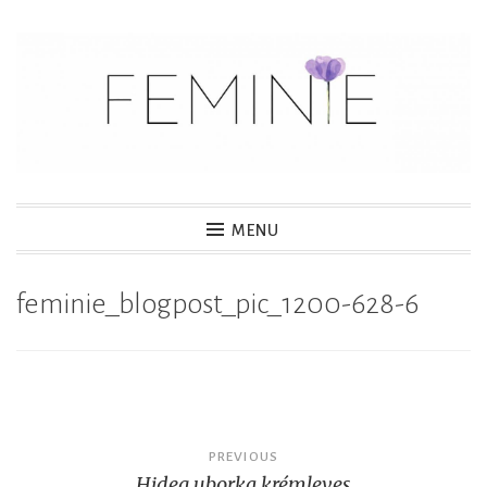
S
k
i
p
t
o
c
MENU
o
n
feminie_blogpost_pic_1200-628-6
t
e
n
t
Post
PREVIOUS
Hideg uborka krémleves