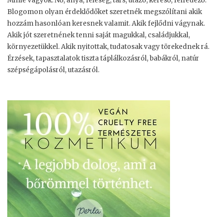
Minie vagyok. Nő, anya, feleség, társ, utazó, kereső, felfedező.
Blogomon olyan érdeklődőket szeretnék megszólítani akik
hozzám hasonlóan keresnek valamit. Akik fejlődni vágynak.
Akik jót szeretnének tenni saját magukkal, családjukkal,
környezetükkel. Akik nyitottak, tudatosak vagy törekednek rá.
Érzések, tapasztalatok tiszta táplálkozásról, babákról, natúr
szépségápolásról, utazásról.