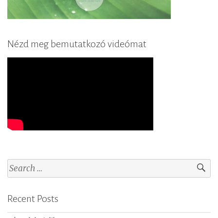
Nézd meg bemutatkozó videómat
S
e
a
Recent Posts
r
c