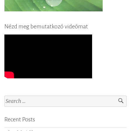
Nézd meg bemutatkozó videómat
S
e
a
Recent Posts
r
c