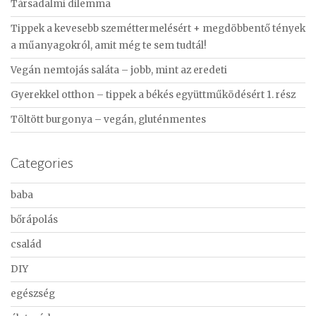
Társadalmi dilemma
h
f
Tippek a kevesebb szeméttermelésért + megdöbbentő tények
o
a műanyagokról, amit még te sem tudtál!
r
Vegán nemtojás saláta – jobb, mint az eredeti
:
Gyerekkel otthon – tippek a békés együttműködésért 1. rész
Töltött burgonya – vegán, gluténmentes
Categories
baba
bőrápolás
család
DIY
egészség