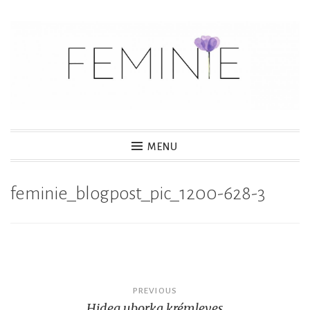
S
k
i
p
t
o
c
MENU
o
n
feminie_blogpost_pic_1200-628-3
t
e
n
t
Post
PREVIOUS
Hideg uborka krémleves