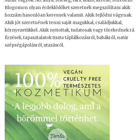
Minie vagyok. Nő, anya, feleség, társ, utazó, kereső, felfedező.
Blogomon olyan érdeklődőket szeretnék megszólítani akik
hozzám hasonlóan keresnek valamit. Akik fejlődni vágynak.
Akik jót szeretnének tenni saját magukkal, családjukkal,
környezetükkel. Akik nyitottak, tudatosak vagy törekednek rá.
Érzések, tapasztalatok tiszta táplálkozásról, babákról, natúr
szépségápolásról, utazásról.