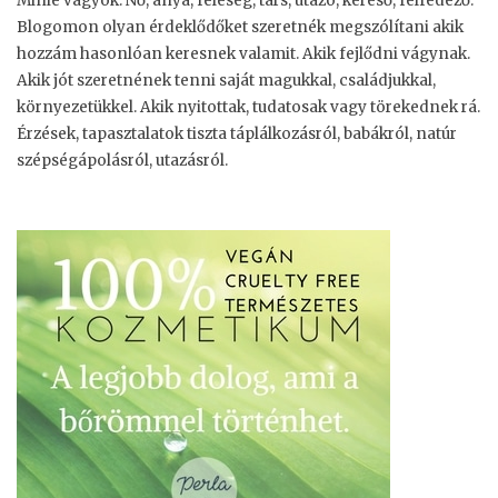
Minie vagyok. Nő, anya, feleség, társ, utazó, kereső, felfedező.
Blogomon olyan érdeklődőket szeretnék megszólítani akik
hozzám hasonlóan keresnek valamit. Akik fejlődni vágynak.
Akik jót szeretnének tenni saját magukkal, családjukkal,
környezetükkel. Akik nyitottak, tudatosak vagy törekednek rá.
Érzések, tapasztalatok tiszta táplálkozásról, babákról, natúr
szépségápolásról, utazásról.