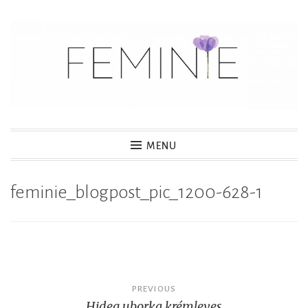
S
k
i
p
t
o
c
MENU
o
n
feminie_blogpost_pic_1200-628-1
t
e
n
t
Post
PREVIOUS
Hideg uborka krémleves