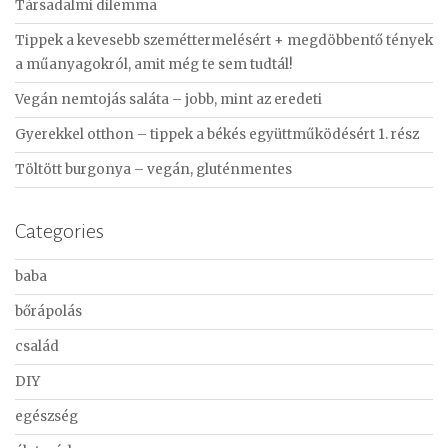
Társadalmi dilemma
h
f
Tippek a kevesebb szeméttermelésért + megdöbbentő tények
o
a műanyagokról, amit még te sem tudtál!
r
Vegán nemtojás saláta – jobb, mint az eredeti
:
Gyerekkel otthon – tippek a békés együttműködésért 1. rész
Töltött burgonya – vegán, gluténmentes
Categories
baba
bőrápolás
család
DIY
egészség