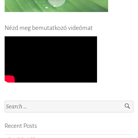
Nézd meg bemutatkozó videómat
S
e
a
Recent Posts
r
c