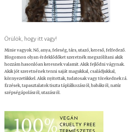
a
r
c
t
i
Örülök, hogy itt vagy!
s
Minie vagyok. Nő, anya, feleség, társ, utazó, kereső, felfedező.
z
Blogomon olyan érdeklődőket szeretnék megszólítani akik
t
hozzám hasonlóan keresnek valamit. Akik fejlődni vágynak.
í
Akik jót szeretnének tenni saját magukkal, családjukkal,
t
környezetükkel. Akik nyitottak, tudatosak vagy törekednek rá.
ó
Érzések, tapasztalatok tiszta táplálkozásról, babákról, natúr
o
szépségápolásról, utazásról.
l
a
j
!
!