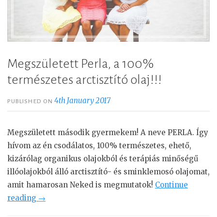
Megszületett Perla, a 100%
természetes arctisztító olaj!!!
4th January 2017
PUBLISHED ON
Megszületett második gyermekem! A neve PERLA. Így
hívom az én csodálatos, 100% természetes, ehető,
kizárólag organikus olajokból és terápiás minőségű
illóolajokból álló arctisztító- és sminklemosó olajomat,
amit hamarosan Neked is megmutatok!
Continue
reading
“
→
M