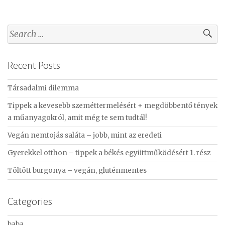
S
e
a
Recent Posts
r
c
Társadalmi dilemma
h
f
Tippek a kevesebb szeméttermelésért + megdöbbentő tények
o
a műanyagokról, amit még te sem tudtál!
r
Vegán nemtojás saláta – jobb, mint az eredeti
:
Gyerekkel otthon – tippek a békés együttműködésért 1. rész
Töltött burgonya – vegán, gluténmentes
Categories
baba