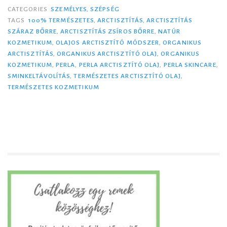
e
CATEGORIES
SZEMÉLYES
,
SZÉPSÉG
g
TAGS
100% TERMÉSZETES
,
ARCTISZTÍTÁS
,
ARCTISZTÍTÁS
SZÁRAZ BŐRRE
,
ARCTISZTÍTÁS ZSÍROS BŐRRE
,
NATÚR
s
KOZMETIKUM
,
OLAJOS ARCTISZTÍTÓ MÓDSZER
,
ORGANIKUS
z
ARCTISZTÍTÁS
,
ORGANIKUS ARCTISZTÍTÓ OLAJ
,
ORGANIKUS
ü
KOZMETIKUM
,
PERLA
,
PERLA ARCTISZTÍTÓ OLAJ
,
PERLA SKINCARE
,
l
SMINKELTÁVOLÍTÁS
,
TERMÉSZETES ARCTISZTÍTÓ OLAJ
,
TERMÉSZETES KOZMETIKUM
e
t
e
t
t
P
e
r
l
a
,