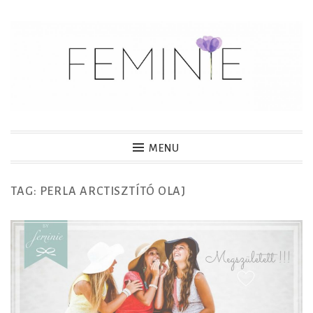
S
k
i
p
t
o
c
MENU
o
n
TAG: PERLA ARCTISZTÍTÓ OLAJ
t
e
n
t