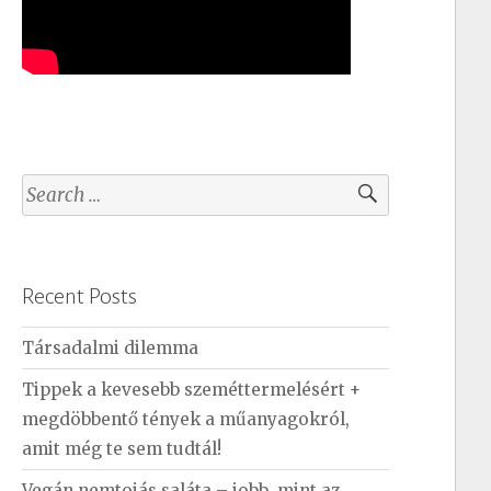
S
e
a
r
Recent Posts
c
h
Társadalmi dilemma
f
Tippek a kevesebb szeméttermelésért +
o
megdöbbentő tények a műanyagokról,
r
amit még te sem tudtál!
:
Vegán nemtojás saláta – jobb, mint az