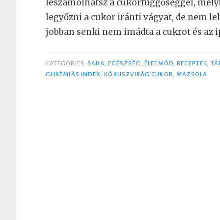
leszámolhatsz a cukorfüggőséggel, mely
legyőzni a cukor iránti vágyat, de nem le
jobban senki nem imádta a cukrot és az 
CATEGORIES
BABA
,
EGÉSZSÉG
,
ÉLETMÓD
,
RECEPTEK
,
TÁ
GLIKÉMIÁS INDEX
,
KÓKUSZVIRÁG CUKOR
,
MAZSOLA