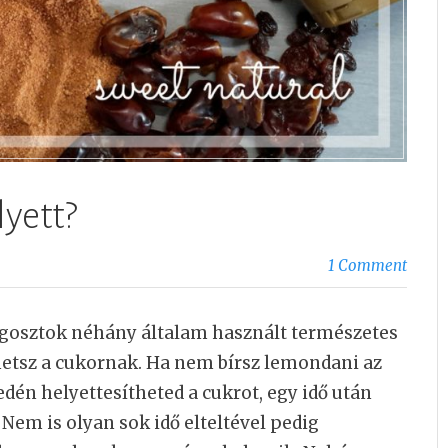
yett?
1 Comment
gosztok néhány általam használt természetes
thetsz a cukornak. Ha nem bírsz lemondani az
edén helyettesítheted a cukrot, egy idő után
Nem is olyan sok idő elteltével pedig