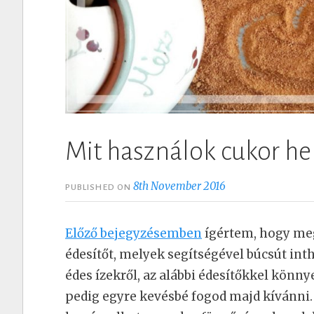
Mit használok cukor hel
8th November 2016
PUBLISHED ON
Előző bejegyzésemben
ígértem, hogy me
édesítőt, melyek segítségével búcsút in
édes ízekről, az alábbi édesítőkkel könny
pedig egyre kevésbé fogod majd kívánni. 