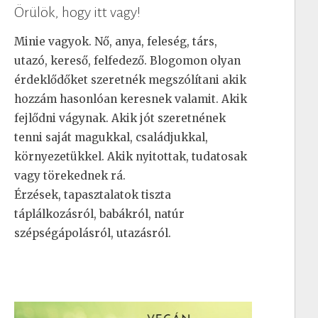
Örülök, hogy itt vagy!
Minie vagyok. Nő, anya, feleség, társ,
utazó, kereső, felfedező. Blogomon olyan
érdeklődőket szeretnék megszólítani akik
hozzám hasonlóan keresnek valamit. Akik
fejlődni vágynak. Akik jót szeretnének
tenni saját magukkal, családjukkal,
környezetükkel. Akik nyitottak, tudatosak
vagy törekednek rá.
Érzések, tapasztalatok tiszta
táplálkozásról, babákról, natúr
szépségápolásról, utazásról.