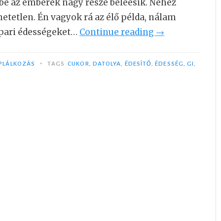
be az emberek nagy része beleesik. Nehéz
hetetlen. Én vagyok rá az élő példa, nálam
ipari édességeket…
Continue reading
“
→
M
i
•
PLÁLKOZÁS
TAGS
CUKOR
,
DATOLYA
,
ÉDESÍTŐ
,
ÉDESSÉG
,
GI
,
t
h
a
s
z
n
á
l
o
k