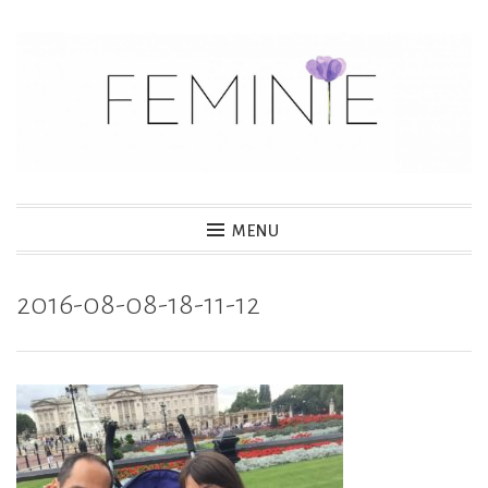
S
k
i
p
t
o
c
MENU
o
n
2016-08-08-18-11-12
t
e
n
t