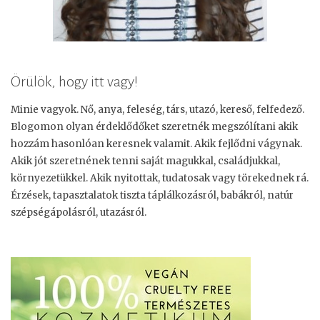
Örülök, hogy itt vagy!
Minie vagyok. Nő, anya, feleség, társ, utazó, kereső, felfedező.
Blogomon olyan érdeklődőket szeretnék megszólítani akik
hozzám hasonlóan keresnek valamit. Akik fejlődni vágynak.
Akik jót szeretnének tenni saját magukkal, családjukkal,
környezetükkel. Akik nyitottak, tudatosak vagy törekednek rá.
Érzések, tapasztalatok tiszta táplálkozásról, babákról, natúr
szépségápolásról, utazásról.