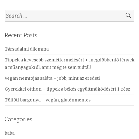
S
e
a
Recent Posts
r
c
Társadalmi dilemma
h
f
Tippek a kevesebb szeméttermelésért + megdöbbentő tények
o
a műanyagokról, amit még te sem tudtál!
r
Vegán nemtojás saláta – jobb, mint az eredeti
:
Gyerekkel otthon – tippek a békés együttműködésért 1. rész
Töltött burgonya – vegán, gluténmentes
Categories
baba