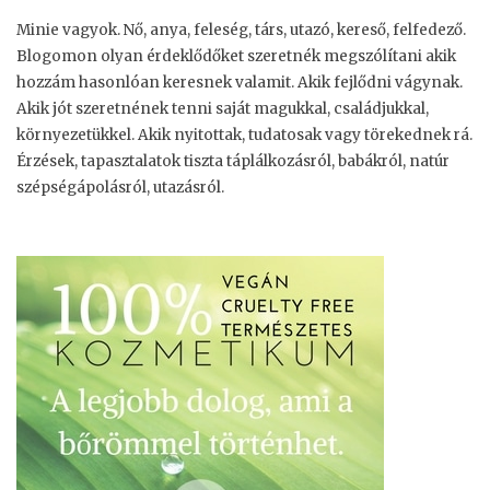
Minie vagyok. Nő, anya, feleség, társ, utazó, kereső, felfedező.
Blogomon olyan érdeklődőket szeretnék megszólítani akik
hozzám hasonlóan keresnek valamit. Akik fejlődni vágynak.
Akik jót szeretnének tenni saját magukkal, családjukkal,
környezetükkel. Akik nyitottak, tudatosak vagy törekednek rá.
Érzések, tapasztalatok tiszta táplálkozásról, babákról, natúr
szépségápolásról, utazásról.