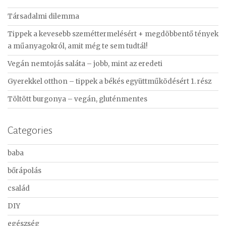
c
Társadalmi dilemma
h
f
Tippek a kevesebb szeméttermelésért + megdöbbentő tények
o
a műanyagokról, amit még te sem tudtál!
r
Vegán nemtojás saláta – jobb, mint az eredeti
:
Gyerekkel otthon – tippek a békés együttműködésért 1. rész
Töltött burgonya – vegán, gluténmentes
Categories
baba
bőrápolás
család
DIY
egészség