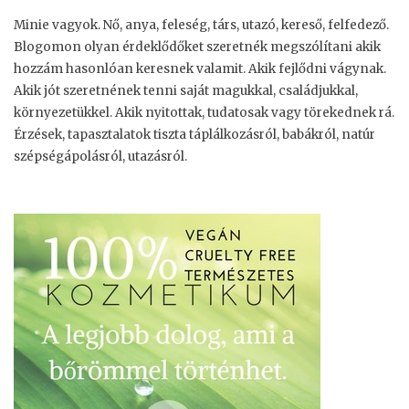
Minie vagyok. Nő, anya, feleség, társ, utazó, kereső, felfedező.
Blogomon olyan érdeklődőket szeretnék megszólítani akik
hozzám hasonlóan keresnek valamit. Akik fejlődni vágynak.
Akik jót szeretnének tenni saját magukkal, családjukkal,
környezetükkel. Akik nyitottak, tudatosak vagy törekednek rá.
Érzések, tapasztalatok tiszta táplálkozásról, babákról, natúr
szépségápolásról, utazásról.