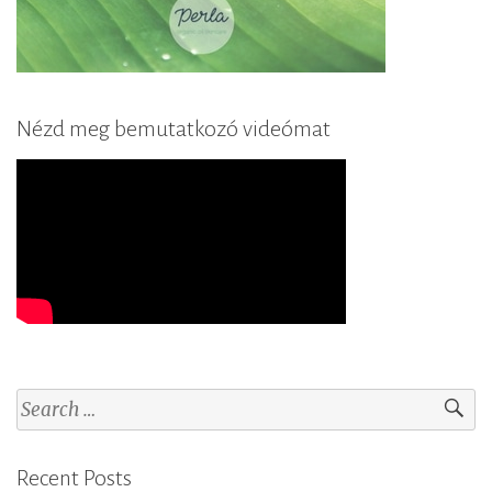
Nézd meg bemutatkozó videómat
S
e
a
Recent Posts
r