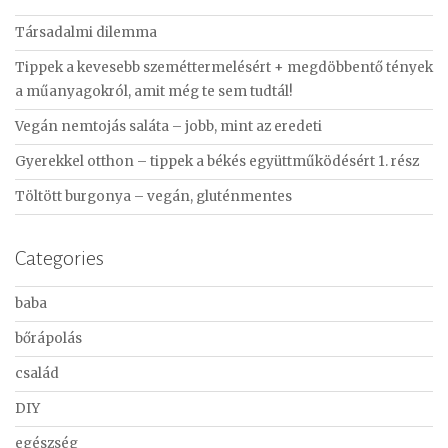
c
Társadalmi dilemma
h
f
Tippek a kevesebb szeméttermelésért + megdöbbentő tények
o
a műanyagokról, amit még te sem tudtál!
r
Vegán nemtojás saláta – jobb, mint az eredeti
:
Gyerekkel otthon – tippek a békés együttműködésért 1. rész
Töltött burgonya – vegán, gluténmentes
Categories
baba
bőrápolás
család
DIY
egészség