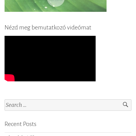
Nézd meg bemutatkozó videómat
S
e
a
Recent Posts
r
c