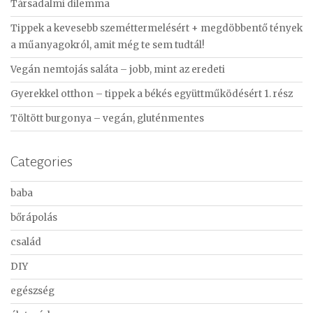
Társadalmi dilemma
h
f
Tippek a kevesebb szeméttermelésért + megdöbbentő tények
o
a műanyagokról, amit még te sem tudtál!
r
Vegán nemtojás saláta – jobb, mint az eredeti
:
Gyerekkel otthon – tippek a békés együttműködésért 1. rész
Töltött burgonya – vegán, gluténmentes
Categories
baba
bőrápolás
család
DIY
egészség