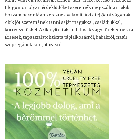
Minie vagyok. Nő, anya, feleség, társ, utazó, kereső, felfedező.
Blogomon olyan érdeklődőket szeretnék megszólítani akik
hozzám hasonlóan keresnek valamit. Akik fejlődni vágynak.
Akik jót szeretnének tenni saját magukkal, családjukkal,
környezetükkel. Akik nyitottak, tudatosak vagy törekednek rá.
Érzések, tapasztalatok tiszta táplálkozásról, babákról, natúr
szépségápolásról, utazásról.